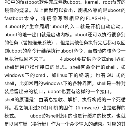
PC中的fastboot软件完成包括uboot、kernel、rootfs等的
镜像的烧录。从上面就可以看出，刷机依靠的是uboot的
fastboot命令，将镜像写到相应的FLASH中。 　　
3.uboot的“生命周期”uboot的入口就是开机自动启动，
uboot的唯一出口就是启动内核。uboot还可以执行很多别
的任务（譬如烧录系统），但是其他任务执行完后都可以回
到uboot的命令行继续执行uboot命令，而启动内核命令一
旦执行就回不来了。 　　4.uboot要提供命令式shell界面
shell是用户操作接口的意思。shell有命令行的shell，如
windows下的cmd，如linux下的终端；也有GUI式的
shell，比如常用的windows下的各种界面。shell是一种封
装后留出来的接口，uboot也要有这样的一个接口。 　　
shell的原理是：由消息接收、解析、执行构成的一个死循
环。我之前用过3D打印机的固件（firmware）也是这样的
模式。 　　uboot的shell使用的也是行缓冲的模式。也就
是以回车键（换行键）作为一个命令输入的结束。对应的其