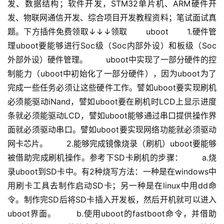
发、数据结构；软件开发，STM32单片机、ARM硬件开
发、物联网通信开发、综合项目开发教程资料；笔试面试真
题。下方插件免费领取↓↓↓领取 　　uboot 　　1.硬件管
理uboot要能够进行Soc级（Soc内部外设）和板级（Soc
外部外设）硬件管理。 　　uboot中实现了一部分硬件的控
制能力（uboot中初始化了一部分硬件），因为uboot为了
完成一些任务必须让这些硬件工作。譬如uboot要实现刷机
必须能驱动iNand，譬如uboot要在刷机时LCD上显示进度
条就必须能驱动LCD，譬如uboot能够通过串口提供操作界
面就必须驱动串口。譬如uboot要实现网络功能就必须驱动
网卡芯片。 　　2.能够完成镜像烧录（刷机）uboot要能够
被借助完成刷机操作。参考下SD卡刷机的步骤： 　　a.烧
录uboot到SD卡中。有2种烧写方法：一种是在windows中
用刷卡工具去制作启动SD卡；另一种是在linux中用dd命
令。制作完SD后将SD卡插入开发板，然后开机就可以进入
uboot界面。 　　b.使用uboot的fastboot命令，并借助