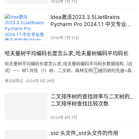
win+mac-激活码+工具）)
2024年 7月 7日
Idea激活2023.3.5(JetBrains
Pycharm Pro 2024.1.1 中文专业免
费正式版(附汉化包+安装教程))
2024年 7月 21日
哈夫曼树平均编码长度怎么求_哈夫曼树编码平均码长
哈夫曼树平均编码长度怎么求_哈夫曼树编码平均码长数据结构（应
试）一、树1.共性（1）树、二叉树、森林互转①遍历树的先遍=森
林的先遍=二叉的先遍；树的后遍=森林的中遍=二叉的中遍（三个
激活谷笔记
2024年 5月 26日
的先（前）遍一致，森林和二叉树的遍历顺序相同）2.只有先序和中
序能确定一棵树3.
二叉排序树的查找效率与二叉树的_
二叉排序树查找比较次数
2024年 8月 2日
std 头文件_std头文件的作用