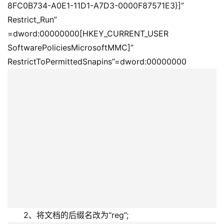
8FC0B734-A0E1-11D1-A7D3-0000F87571E3}]”
Restrict_Run”
=dword:00000000[HKEY_CURRENT_USER 　　
SoftwarePoliciesMicrosoftMMC]”
RestrictToPermittedSnapins”=dword:00000000 　　
　　2、将文档的后缀名改为“reg”; 　　