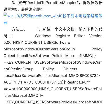
　　3、双击“RestrictToPermittedSnapins”，将数值数据
设置为0，最后确定即可。 　　
　　方法二、 　　1、新建一个文本文档，输入下列的代
码： 　　Windows Registry Editor Version 
5.00[HKEY_CURRENT_USERSoftware 　　
MicrosoftWindowsCurrentVersionGroup Policy 
ObjectsLocalUserSoftwarePoliciesMicrosoftMMC][-
HKEY_CURRENT_USERSoftwareMicrosoftWindowsCurr
entVersionGroup Policy Objects 　　
LocalUserSoftwarePoliciesMicrosoftMMC{8FC0B734-
A0E1-11D1-A7D3-0000F87571E3}]”Restrict_Run”
=dword:00000000[HKEY_CURRENT_USERSoftwarePol
iciesMicrosoftMMC][-
HKEY_CURRENT_USERSoftwarePoliciesMicrosoftMMC{