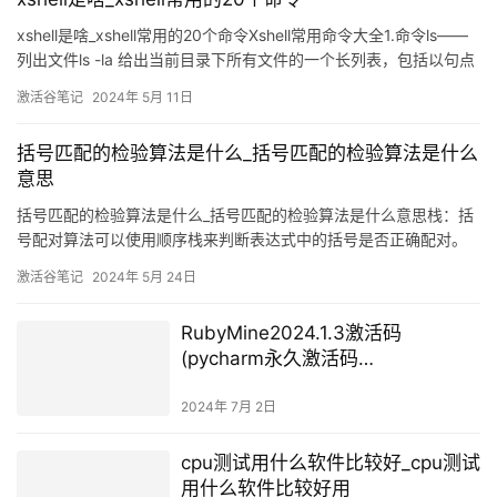
xshell是啥_xshell常用的20个命令Xshell常用命令大全1.命令ls——
列出文件ls -la 给出当前目录下所有文件的一个长列表，包括以句点
开头的“隐藏”文件ls a* 列出当前目录下以字母a开头的所有
激活谷笔记
2024年 5月 11日
括号匹配的检验算法是什么_括号匹配的检验算法是什么
意思
括号匹配的检验算法是什么_括号匹配的检验算法是什么意思栈：括
号配对算法可以使用顺序栈来判断表达式中的括号是否正确配对。
具体步骤如下：1. 创建一个空的顺序栈，用于存储左括号。2. 从左
激活谷笔记
2024年 5月 24日
到右遍历表达式中的每个字符，如果遇到左括号（圆括号、方括号
或大括号），则将其入栈。
RubyMine2024.1.3激活码
(pycharm永久激活码
2023（2023pycharm最新激活
码）_可用至2024年)
2024年 7月 2日
cpu测试用什么软件比较好_cpu测试
用什么软件比较好用