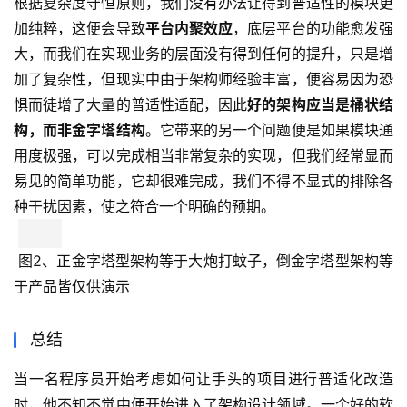
根据复杂度守恒原则，我们没有办法让得到普适性的模块更
加纯粹，这便会导致
平台内聚效应
，底层平台的功能愈发强
大，而我们在实现业务的层面没有得到任何的提升，只是增
加了复杂性，但现实中由于架构师经验丰富，便容易因为恐
惧而徒增了大量的普适性适配，因此
好的架构应当是桶状结
构，而非金字塔结构
。它带来的另一个问题便是如果模块通
用度极强，可以完成相当非常复杂的实现，但我们经常显而
易见的简单功能，它却很难完成，我们不得不显式的排除各
种干扰因素，使之符合一个明确的预期。
 图2、正金字塔型架构等于大炮打蚊子，倒金字塔型架构等
于产品皆仅供演示
总结
当一名程序员开始考虑如何让手头的项目进行普适化改造
时，他不知不觉中便开始进入了架构设计领域。一个好的软