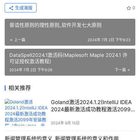
生成海报
0
普适性原则的理性原则_软件开发七大原则
上一篇
2024年 7月 2日 下午9:23
DataSpell2024.1激活码(Maplesoft Maple 2024.1 许
可证授权激活教程)
2024年 7月 2日 下午9:26
下一篇
相关推荐
Goland激活2024.1.2(IntelliJ IDEA
2024最新激活成功教程激活2099
年安装教程（含win+mac、含激活
工具+激活码）)
2024年 6月 15日
新闻管理系统的意义_新闻管理系统的意义和作用