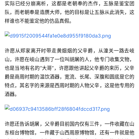
实际已经分崩离析，这都是老朝奉的杰作，五脉是鉴宝团
队，而老朝奉是造赝大师，他的目标是让五脉从此消失，这
样谁也不能鉴定他的仿品真假。
许愿从郑家离开时带走黄烟烟的父辛爵，从潼关一路去岐
山，许愿在岐山遇到了一位叫胡屠的人，他专门收集文物，
也是当地有名的“大哥”，许愿跟他讲起父辛爵的来历，父辛
爵是商周时期的温饮酒器，宽流、长尾、深腹和圆底是它的
特点，其名字的来源是西周时期的人物父辛，这是他专用的
酒器。
许愿还告诉胡屠，父辛爵目前国内仅有三件，一件收藏在山
东桓台博物馆，一件藏于山西周原博物馆，还有一件就是他