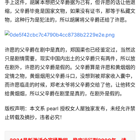
手上这件，胡屠本想把父辛爵据为己有，但许愿的话让他退
缩，父辛爵毕竟是国家文物，如果没有证书，那等于私藏文
物，这种行为是犯法的，所以胡屠将父辛爵还给了许愿。
许愿的父辛爵在剧中是真的，郑国渠也已经鉴定过，当然这
只是剧情需要，现实中国内出土的父辛爵只有两件，所以放
在剧外，许愿的父辛爵是假的。父辛爵算是许愿和黄烟烟的
定情之物，黄烟烟用父辛爵斗口，没想到被郑家收入囊中，
而许愿临走的时候，郑老太爷将父辛爵交给了他，让他转交
给黄烟烟，所以父辛爵在剧里是真的，在剧外是假的。
版权声明：本文系 pearl 授权女人屋独家发布，未经允许禁
止转载及摘抄，违者必究！