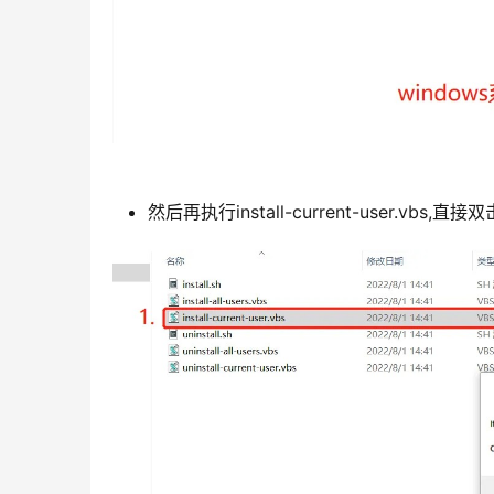
然后再执行install-current-user.vbs,