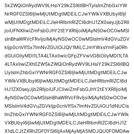
5kZWQiOnRydWV9LHsiY29kZSI6IlBHTyIsImZhbGxiYW
NrRGF0ZSI6IjIwMjUtMDgtMDEiLCJwYWlkVXBUbyI6IjI
wMjUtMDgtMDEiLCJleHRlbmRlZCI6dHJ1ZX0seyJjb2RlI
joiUFNXIiwiZmFsbGJhY2tEYXRlIjoiMjAyNS0wOC0wMSI
sInBhaWRVcFRvIjoiMjAyNS0wOC0wMSIsImV4dGVuZGV
kIjp0cnVlfSx7ImNvZGUiOiJQV1MiLCJmYWxsYmFja0Rh
dGUiOiIyMDI1LTA4LTAxIiwicGFpZFVwVG8iOiIyMDI1LTA
4LTAxIiwiZXh0ZW5kZWQiOnRydWV9LHsiY29kZSI6IlBQ
UyIsImZhbGxiYWNrRGF0ZSI6IjIwMjUtMDgtMDEiLCJw
YWlkVXBUbyI6IjIwMjUtMDgtMDEiLCJleHRlbmRlZCI6d
HJ1ZX0seyJjb2RlIjoiUFJCIiwiZmFsbGJhY2tEYXRlIjoiMj
AyNS0wOC0wMSIsInBhaWRVcFRvIjoiMjAyNS0wOC0w
MSIsImV4dGVuZGVkIjp0cnVlfSx7ImNvZGUiOiJ1dNUCIs
ImZhbGxiYWNrRGF0ZSI6IjIwMjUtMDgtMDEiLCJwYWlk
VXBUbyI6IjIwMjUtMDgtMDEiLCJleHRlbmRlZCI6dHJ1Z
X1dLCJtZXRhZGF0YSI6IjAxMjAyMjA5MDJQU0FOMDAw