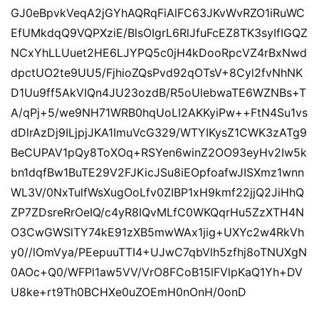
GJ0eBpvkVeqA2jGYhAQRqFiAlFC63JKvWvRZO1iRuWC
EfUMkdqQ9VQPXziE/BlsOIgrL6RlJfuFcEZ8TK3syIfIGQZ
NCxYhLLUuet2HE6LJYPQ5c0jH4kDooRpcVZ4rBxNwd
dpctUO2te9UU5/FjhioZQsPvd92qOTsV+8Cyl2fvNhNK
D1Uu9ff5AkVIQn4JU23ozdB/R5oUlebwaTE6WZNBs+T
A/qPj+5/we9NH71WRB0hqUoLI2AKKyiPw++FtN4Su1vs
dDlrAzDj9ILjpjJKA1ImuVcG329/WTYIKysZ1CWK3zATg9
BeCUPAV1pQy8ToXOq+RSYen6winZ2OO93eyHv2Iw5k
bn1dqfBw1BuTE29V2FJKicJSu8iEOpfoafwJISXmz1wnn
WL3V/0NxTulfWsXugOoLfv0ZIBP1xH9kmf22jjQ2JiHhQ
ZP7ZDsreRrOeIQ/c4yR8IQvMLfC0WKQqrHu5ZzXTH4N
O3CwGWSlTY74kE91zXB5mwWAx1jig+UXYc2w4RkVh
y0//lOmVya/PEepuuTTI4+UJwC7qbVlh5zfhj8oTNUXgN
0AOc+Q0/WFPl1aw5VV/VrO8FCoB15lFVlpKaQ1Yh+DV
U8ke+rt9Th0BCHXe0uZOEmH0nOnH/0onD