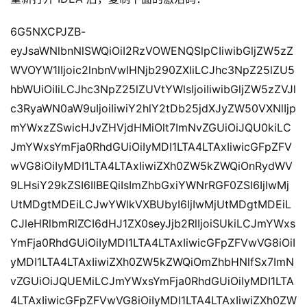
6G5NXCPJZB-
eyJsaWNlbnNlSWQiOiI2RzVOWENQSlpCIiwibGljZW5zZ
WVOYW1lIjoic2lnbnVwIHNjb290ZXIiLCJhc3NpZ25lZU5
hbWUiOiIiLCJhc3NpZ25lZUVtYWlsIjoiIiwibGljZW5zZVJl
c3RyaWN0aW9uIjoiIiwiY2hlY2tDb25jdXJyZW50VXNlIjp
mYWxzZSwicHJvZHVjdHMiOlt7ImNvZGUiOiJQU0kiLC
JmYWxsYmFja0RhdGUiOiIyMDI1LTA4LTAxIiwicGFpZFV
wVG8iOiIyMDI1LTA4LTAxIiwiZXh0ZW5kZWQiOnRydWV
9LHsiY29kZSI6IlBEQiIsImZhbGxiYWNrRGF0ZSI6IjIwMj
UtMDgtMDEiLCJwYWlkVXBUbyI6IjIwMjUtMDgtMDEiL
CJleHRlbmRlZCI6dHJ1ZX0seyJjb2RlIjoiSUkiLCJmYWxs
YmFja0RhdGUiOiIyMDI1LTA4LTAxIiwicGFpZFVwVG8iOiI
yMDI1LTA4LTAxIiwiZXh0ZW5kZWQiOmZhbHNlfSx7ImN
vZGUiOiJQUEMiLCJmYWxsYmFja0RhdGUiOiIyMDI1LTA
4LTAxIiwicGFpZFVwVG8iOiIyMDI1LTA4LTAxIiwiZXh0ZW