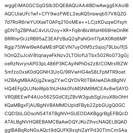
wggEiMA0GCSqGSIb3DQEBAQUAA4IBDwAwggEKAoIB
AQCUlaUFc1wf+CfY9wzFWEL2euKQ5nswqb57V8QZG
7d7RoR6rwYUIXseTOAFq210oMEe++LCjzKDuqwDfsyh
gDNTgZBPAaC4vUU2oy+XR+Fq8nBixWIsH668HeOnRK
6RRhsr0rJzRB95aZ3EAPzBuQ2qPaNGm17pAX0Rd6MP
Rgjp75IWwI9eA6aMEdPQEVN7uyOtM5zSsjoj79Lbu1fjS
hOnQZuJcsV8tqnayeFkNzv2LTOlofU/Tbx502Ro073gGj
oeRzNvrynAP03pL486P3KCAyiNPhDs2z8/COMrxRlZW
5mfzo0xsK0dQGNH3UoG/9RVwHG4eS8LFpMTR9oet
HZBAgMBAAGjgZkwgZYwCQYDVR0TBAIwADAdBgNV
HQ4EFgQUJNoRIpb1hUHAk0foMSNM9MCEAv8wSAYD
VR0jBEEwP4AUo562SGdCEjZBvW3gubSgUouX8bOhH
KQaMBgxFjAUBgNVBAMMDUpldFByb2ZpbGUgQ0GC
CQDSbLGDsoN54TATBgNVHSUEDDAKBggrBgEFBQcD
ATALBgNVHQ8EBAMCBaAwDQYJKoZIhvcNAQELBQAD
ggIBABqRoNGxAQct9dQUFK8xqhiZaYPd30TlmCmSAa