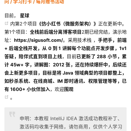
问 / 学习打卡 / 每月赠书活动
目前，
星球
内第2个项目
《仿小红书（微服务架构）》
正在更新中。
第1个项目：
全栈前后端分离博客项目
2期已经完结，演示地
址：
https://sigusoft.com/
。采用技术栈 ，
手把手，前端
+ 后端全栈开发，从 0 到 1 讲解每个功能点开发步骤，1v1
答疑，陪伴式直到项目上线
，目前
已更新了 288 小节，累
计 45w+ 字，讲解图：2012 张，还在持续爆肝中，后续还
会上新更多项目，目标是将 Java 领域典型的项目都整上，
如秒杀系统、在线商城、IM 即时通讯、权限管理等等，已
有 1600+ 小伙伴加入
，欢迎
围观
。
申明：本教程 IntelliJ IDEA 激活成功教程补丁、
激活码均收集于网络，请勿商用，仅供个人学习