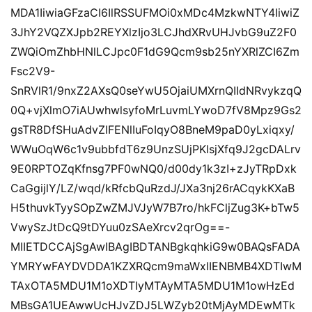
MDA1IiwiaGFzaCI6IlRSSUFMOi0xMDc4MzkwNTY4IiwiZ
3JhY2VQZXJpb2REYXlzIjo3LCJhdXRvUHJvbG9uZ2F0
ZWQiOmZhbHNlLCJpc0F1dG9Qcm9sb25nYXRlZCI6Zm
Fsc2V9-
SnRVlR1/9nxZ2AXsQ0seYwU5OjaiUMXrnQIIdNRvykzqQ
0Q+vjXlmO7iAUwhwlsyfoMrLuvmLYwoD7fV8Mpz9Gs2
gsTR8DfSHuAdvZlFENlIuFoIqyO8BneM9paD0yLxiqxy/
WWuOqW6c1v9ubbfdT6z9UnzSUjPKlsjXfq9J2gcDALrv
9E0RPTOZqKfnsg7PF0wNQ0/d00dy1k3zI+zJyTRpDxk
CaGgijlY/LZ/wqd/kRfcbQuRzdJ/JXa3nj26rACqykKXaB
H5thuvkTyySOpZwZMJVJyW7B7ro/hkFCljZug3K+bTw5
VwySzJtDcQ9tDYuu0zSAeXrcv2qrOg==-
MIIETDCCAjSgAwIBAgIBDTANBgkqhkiG9w0BAQsFADA
YMRYwFAYDVDDA1KZXRQcm9maWxlIENBMB4XDTIwM
TAxOTA5MDU1M1oXDTIyMTAyMTA5MDU1M1owHzEd
MBsGA1UEAwwUcHJvZDJ5LWZyb20tMjAyMDEwMTk