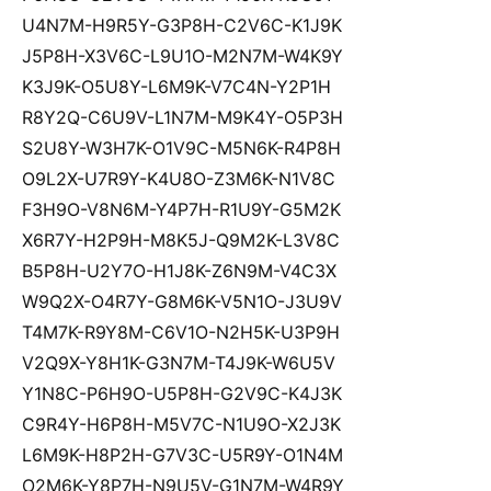
 U4N7M-H9R5Y-G3P8H-C2V6C-K1J9K
 J5P8H-X3V6C-L9U1O-M2N7M-W4K9Y
 K3J9K-O5U8Y-L6M9K-V7C4N-Y2P1H
 R8Y2Q-C6U9V-L1N7M-M9K4Y-O5P3H
 S2U8Y-W3H7K-O1V9C-M5N6K-R4P8H
 O9L2X-U7R9Y-K4U8O-Z3M6K-N1V8C
 F3H9O-V8N6M-Y4P7H-R1U9Y-G5M2K
 X6R7Y-H2P9H-M8K5J-Q9M2K-L3V8C
 B5P8H-U2Y7O-H1J8K-Z6N9M-V4C3X
 W9Q2X-O4R7Y-G8M6K-V5N1O-J3U9V
 T4M7K-R9Y8M-C6V1O-N2H5K-U3P9H
 V2Q9X-Y8H1K-G3N7M-T4J9K-W6U5V
 Y1N8C-P6H9O-U5P8H-G2V9C-K4J3K
 C9R4Y-H6P8H-M5V7C-N1U9O-X2J3K
 L6M9K-H8P2H-G7V3C-U5R9Y-O1N4M
 O2M6K-Y8P7H-N9U5V-G1N7M-W4R9Y