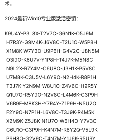
术。
2024最新Win10专业版激活密钥：
K9U4Y-P3L8X-T2V7C-G6N1K-O5J9M
 H7R3Y-G9M4K-J6V8C-T2U1O-W5P8H
 X1M8K-W7Y3O-U9P6H-G4V2C-J8N5M
 O3I9O-K6U7V-Y1P8H-T4J7K-M5N8C
 N9L2X-R7Y4M-C6U8O-J3H1K-P5V8C
 U7M8K-C3U5V-L6Y9O-N2H4K-R8P1H
 T3J7K-Y2N9M-W8U1O-Z4V6C-H9R5Y
 Q1U7O-R5Y9O-N2V8C-L4M6K-G3P9H
 V6B9F-M8K3H-Y7R4Y-Z1P9H-N5U2O
 F2Y9O-N7P1H-L6V8C-T3J9K-R4M5K
 X2M9K-Z5J8K-N1U7O-W6H4O-Y7V3C
 C6U1O-G3P9H-K4N7M-R8Y2Q-V5L9K
 P6H8O-G2V9C-T4N7M-Y1J6K-R5U9Y