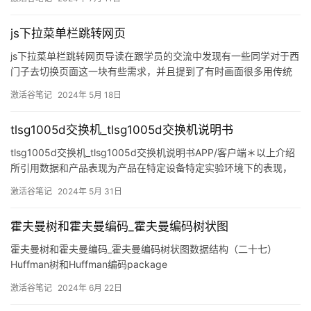
js下拉菜单栏跳转网页
js下拉菜单栏跳转网页导读在跟学员的交流中发现有一些同学对于西
门子去切换页面这一块有些需求，并且提到了有时画面很多用传统
按钮切换的方法但有很多不好排版。针对这个问题有没有一些好的
激活谷笔记
2024年 5月 18日
其他的方式实现多画面的一个切换呢。那在这里给大家介绍另外一
种方式是通过下拉栏去切换画面
tlsg1005d交换机_tlsg1005d交换机说明书
tlsg1005d交换机_tlsg1005d交换机说明书APP/客户端＊以上介绍
所引用数据和产品表现为产品在特定设备特定实验环境下的表现，
基于现场实际环境或设备的不同可能会有所差异，提及的技术对比
激活谷笔记
2024年 5月 31日
均为科学原理解释，不涉及其他目的。 以上内容中所提及到的第
三方产
霍夫曼树和霍夫曼编码_霍夫曼编码树状图
霍夫曼树和霍夫曼编码_霍夫曼编码树状图数据结构（二十七）
Huffman树和Huffman编码package
bigjun.iplab.huffmanTree;public class HuffmanTree { public in
激活谷笔记
2024年 6月 22日