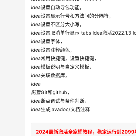
idea
设置自动导包功能，
idea
设置显示行号和方法间的分隔符，
idea
设置不区分大小写，
idea
设置取消单行显示 tabs Idea激活2022.1.
idea
设置字体，
idea
设置注释颜色，
idea
常用快捷键，设置快捷键，
idea
模板说明与自定义模板，
idea
关联数据库，
idea
配置
Git和github，
idea
断点调试与条件判断，
idea
生成javadoc/文档注释
2024最新激活全家桶教程，稳定运行到2099年，请移步