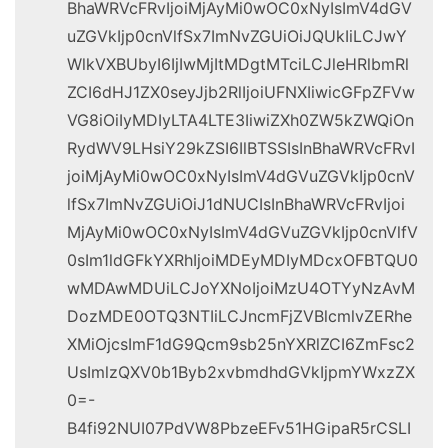
BhaWRVcFRvIjoiMjAyMi0wOC0xNyIsImV4dGV
uZGVkIjp0cnVlfSx7ImNvZGUiOiJQUkIiLCJwY
WlkVXBUbyI6IjIwMjItMDgtMTciLCJleHRlbmRl
ZCI6dHJ1ZX0seyJjb2RlIjoiUFNXIiwicGFpZFVw
VG8iOiIyMDIyLTA4LTE3IiwiZXh0ZW5kZWQiOn
RydWV9LHsiY29kZSI6IlBTSSIsInBhaWRVcFRvI
joiMjAyMi0wOC0xNyIsImV4dGVuZGVkIjp0cnV
lfSx7ImNvZGUiOiJ1dNUCIsInBhaWRVcFRvIjoi
MjAyMi0wOC0xNyIsImV4dGVuZGVkIjp0cnVlfV
0sIm1ldGFkYXRhIjoiMDEyMDIyMDcxOFBTQU0
wMDAwMDUiLCJoYXNoIjoiMzU4OTYyNzAvM
DozMDE0OTQ3NTIiLCJncmFjZVBlcmlvZERhe
XMiOjcsImF1dG9Qcm9sb25nYXRlZCI6ZmFsc2
UsImlzQXV0b1Byb2xvbmdhdGVkIjpmYWxzZX
0=-
B4fi92NUI07PdVW8PbzeEFv51HGipaR5rCSLI