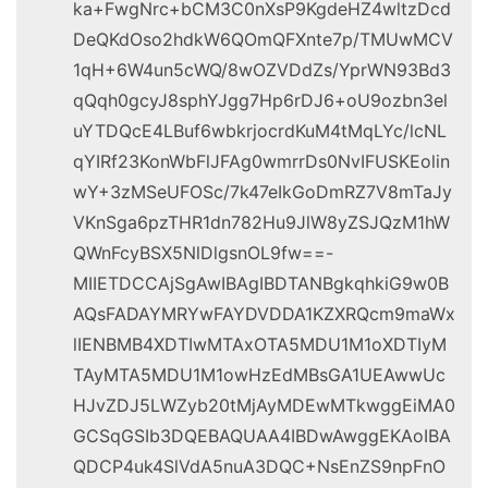
ka+FwgNrc+bCM3C0nXsP9KgdeHZ4wltzDcd
DeQKdOso2hdkW6QOmQFXnte7p/TMUwMCV
1qH+6W4un5cWQ/8wOZVDdZs/YprWN93Bd3
qQqh0gcyJ8sphYJgg7Hp6rDJ6+oU9ozbn3el
uYTDQcE4LBuf6wbkrjocrdKuM4tMqLYc/lcNL
qYIRf23KonWbFlJFAg0wmrrDs0NvIFUSKEolin
wY+3zMSeUFOSc/7k47eIkGoDmRZ7V8mTaJy
VKnSga6pzTHR1dn782Hu9JlW8yZSJQzM1hW
QWnFcyBSX5NlDlgsnOL9fw==-
MIIETDCCAjSgAwIBAgIBDTANBgkqhkiG9w0B
AQsFADAYMRYwFAYDVDDA1KZXRQcm9maWx
lIENBMB4XDTIwMTAxOTA5MDU1M1oXDTIyM
TAyMTA5MDU1M1owHzEdMBsGA1UEAwwUc
HJvZDJ5LWZyb20tMjAyMDEwMTkwggEiMA0
GCSqGSIb3DQEBAQUAA4IBDwAwggEKAoIBA
QDCP4uk4SlVdA5nuA3DQC+NsEnZS9npFnO