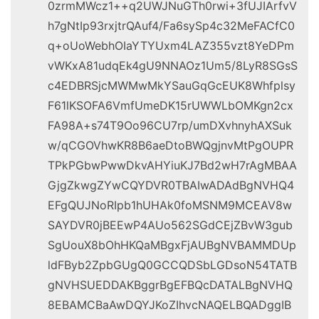
0zrmMWcz1++q2UWJNuGTh0rwi+3fUJIArfvV
h7gNtIp93rxjtrQAuf4/Fa6sySp4c32MeFACfC0
q+oUoWebhOIaYTYUxm4LAZ355vzt8YeDPm
vWKxA81udqEk4gU9NNAOz1Um5/8LyR8SGsS
c4EDBRSjcMWMwMkYSauGqGcEUK8Whfplsy
F61lKSOFA6VmfUmeDK15rUWWLbOMKgn2cx
FA98A+s74T9Oo96CU7rp/umDXvhnyhAXSuk
w/qCGOVhwKR8B6aeDtoBWQgjnvMtPgOUPR
TPkPGbwPwwDkvAHYiuKJ7Bd2wH7rAgMBAA
GjgZkwgZYwCQYDVR0TBAIwADAdBgNVHQ4
EFgQUJNoRIpb1hUHAk0foMSNM9MCEAV8w
SAYDVR0jBEEwP4AUo562SGdCEjZBvW3gub
SgUouX8bOhHKQaMBgxFjAUBgNVBAMMDUp
ldFByb2ZpbGUgQ0GCCQDSbLGDsoN54TATB
gNVHSUEDDAKBggrBgEFBQcDATALBgNVHQ
8EBAMCBaAwDQYJKoZIhvcNAQELBQADggIB