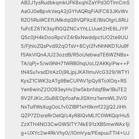
AB2J1ysRudbkqmkUFK8xqhiZaYPd30TlmCmS
AaGJ0eBpvkVeqA2jGYhAQRqFiAlFC63JKvWv
RZO1iRuWCEfUMkdqQ9VQPXziE/BlsOIgrL6RlJ
fuFcEZ8TK3syIfIGQZNCxYhLLUuet2HE6LJYP
Q5c0jH4kDooRpcVZ4rBxNwddpctUO2te9UU
5/FjhioZQsPvd92qOTsV+8Cyl2fvNhNKD1Uu9f
f5AkVIQn4JU23ozdB/R5oUlebwaTE6WZNBs+
TA/qPj+5/wi9NH71WRB0hqUoLI2AKKyiPw++F
tN4Su1vsdDlrAzDj9ILjpjJKA1ImuVcG329/WTYI
KysZ1CWK3zATg9BeCUPAV1pQy8ToXOq+RS
Yen6winZ2OO93eyHv2Iw5kbn1dqfBw1BuTE2
9V2FJKicJSu8iEOpfoafwJISXmz1wnnWL3V/0
NxTulfWsXugOoLfv0ZIBP1xH9kmf22jjQ2JiHh
QZP7ZDsreRrOeIQ/c4yR8IQvMLfC0WKQqrHu5
ZzXTH4NO3CwGWSlTY74kE91zXB5mwWAx1ji
g+UXYc2w4RkVhy0//lOmVya/PEepuuTTI4+UJ