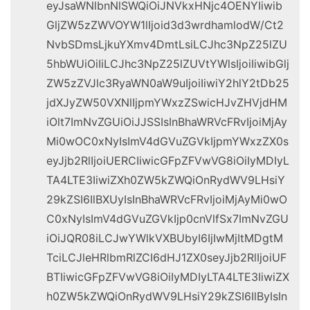
eyJsaWNlbnNlSWQiOiJNVkxHNjc4OENYIiwib
GljZW5zZWVOYW1lIjoid3d3wrdhamlodW/Ct2
NvbSDmsLjkuYXmv4DmtLsiLCJhc3NpZ25lZU
5hbWUiOiIiLCJhc3NpZ25lZUVtYWlsIjoiIiwibGlj
ZW5zZVJlc3RyaWN0aW9uIjoiIiwiY2hlY2tDb25
jdXJyZW50VXNlIjpmYWxzZSwicHJvZHVjdHM
iOlt7ImNvZGUiOiJJSSIsInBhaWRVcFRvIjoiMjAy
Mi0wOC0xNyIsImV4dGVuZGVkIjpmYWxzZX0s
eyJjb2RlIjoiUERCIiwicGFpZFVwVG8iOiIyMDIyL
TA4LTE3IiwiZXh0ZW5kZWQiOnRydWV9LHsiY
29kZSI6IlBXUyIsInBhaWRVcFRvIjoiMjAyMi0wO
C0xNyIsImV4dGVuZGVkIjp0cnVlfSx7ImNvZGU
iOiJQR08iLCJwYWlkVXBUbyI6IjIwMjItMDgtM
TciLCJleHRlbmRlZCI6dHJ1ZX0seyJjb2RlIjoiUF
BTIiwicGFpZFVwVG8iOiIyMDIyLTA4LTE3IiwiZX
h0ZW5kZWQiOnRydWV9LHsiY29kZSI6IlByIsIn