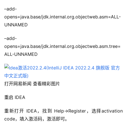
–add-
opens=java.base/jdk.internal.org.objectweb.asm=ALL-
UNNAMED
–add-
opens=java.base/jdk.internal.org.objectweb.asm.tree=
ALL-UNNAMED
打开网易新闻 查看精彩图片
重启 IDEA
重新打开 IDEA，找到 Help->Register，选择activation 
code，填入激活码，激活即可。