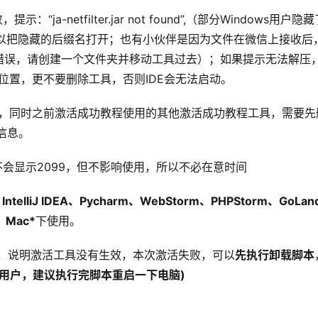
-netfilter.jar not found”,（部分Windows用户隐藏
可以把隐藏的后缀名打开；也有小伙伴是因为文件在微信上接收后
错误，请创建一个文件夹并移动工具过去）；如果提示无法解压
位置，更不要删除工具，否则IDE会无法启动。
DE，同时之前激活成功教程使用的其他激活成功教程工具，需要先
信息。
不会显示2099，但不影响使用，所以不必在意时间
：
IntelliJ IDEA、Pycharm、WebStorm、PHPStorm、GoLa
，Mac*
下使用。
失效，说明激活工具没有生效，本次激活失败，可以
先执行卸载脚本
c用户，建议执行完脚本重启一下电脑)