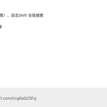
）、双击Shift 全局搜索
释
.com/l/cg6aQ2SFuj