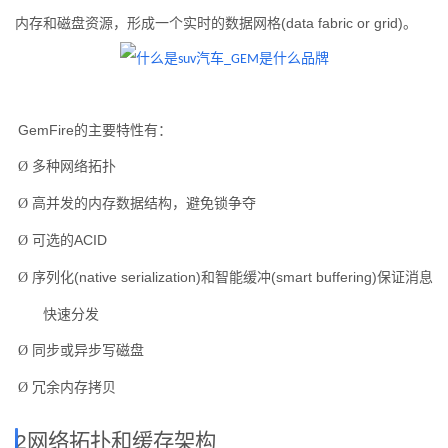
内存和磁盘资源，形成一个实时的数据网格
(data fabric or grid)
。
GemFire
的主要特性有：
多种网络拓扑
Ø
高并发的内存数据结构，避免锁争夺
Ø
可选的
ACID
Ø
序列化
(native serialization)
和智能缓冲
(smart buffering)
保证消息
Ø
快速分发
同步或异步写磁盘
Ø
冗余内存拷贝
Ø
2
网络拓扑和缓存架构