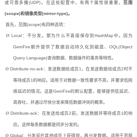
或可靠多播
(UDP)
。在这些配置中，有两个属性很重要，
范围
(scope)
和镜像类型
(mirror-type)
。
首先，范围
(scope)
有四种选项：
Local
：不分发。那为什么不直接保存到
HashMap
中。因为
Ø
GemFire
额外提供了数据自动持久化到磁盘、
OQL(Object 
Query Language)
查询数据、数据操作的事务等特性。
Distribute-no-ack
：发送数据给成员
1
，在发送数据给成员
2
时不
Ø
等待成员
1
的响应。适用于对数据一致性要求不高，并要求低网
络延迟的情况。这是
GemFire
的默认配置，能够提供低延迟、
高吞吐，并通过尽快分发来降低数据冲突的概率。
Distribute-ack
：在发送给成员
2
前，发送数据并等待成员
1
的响
Ø
应。这样每条数据都是同步分发的。
Global
：分发前在其他成员上获得锁，再分发数据。适用于悲观
Ø