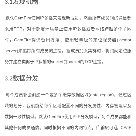
发现机制
3.1
默认
GemFire
使用
IP
多播来发现新成员，然而所有成员间的通信都
采用
TCP
。对于部署环境禁止使用
IP
多播或者网络跨越多个子网
时，
GemFire
提供备用方法：使用轻量级的定位服务器
(locator 
server)
来追踪所有成员的连接。新成员加入集群时，将询问定位服
务并建立类似于
IP
多播的
socket
到
socket
的
TCP
连接。
数据分发
3.2
每个成员都会创建一个或多个缓存数据区域
(data region)
，通过区
域的划分，我们能给每个区域配置不同的分发属性、内存管理以及
数据一致性模型。默认
GemFire
使用
P2P
分发模型，每个成员都能和
其他任何成员通信。同时根据不同的内网特点，传输层可选
TCP/IP