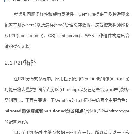
考虑到问题多样性和架构灵活性，
GemFire
提供了多种选项来
配置在哪
(where)
以及怎样
(how)
管理缓存数据，这就使架构师能够
从
P2P(peer-to-peer)
、
CS(client-server)
、
WAN
三种组件构建出合
适的缓存架构。
拓扑
2.1 P2P
在
P2P
分布式系统中，应用程序使用
GemFire
的镜像
(mirroring)
功能来将大量数据跨结点分区
(sharding)
以及在这些结点间进行数据
复制同步。下面主要讲一下
GemFire
的
P2P
拓扑中的两个主要角色：
mirrored
镜像结点和
partitioned
分区结点
(
具体见
3.2
中
mirror-type
的配置方式
)
。
因为在
P2P
拓扑中缓存数据与应用在一起，所以首先说一下嵌