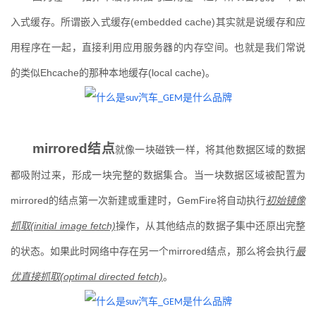
入式缓存。所谓嵌入式缓存
(embedded cache)
其实就是说缓存和应
用程序在一起，直接利用应用服务器的内存空间。也就是我们常说
的类似
Ehcache
的那种本地缓存
(local cache)
。
mirrored
结点
就像一块磁铁一样，将其他数据区域的数据
都吸附过来，形成一块完整的数据集合。当一块数据区域被配置为
mirrored
的结点第一次新建或重建时，
GemFire
将自动执行
初始镜像
抓取
(initial image fetch)
操作，从其他结点的数据子集中还原出完整
的状态。如果此时网络中存在另一个
mirrored
结点，那么将会执行
最
优直接抓取
(optimal directed fetch)
。