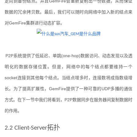
定向到备份结点。并且
GemFire
会重新复制出一份数据，从而保证
数据的冗余拷贝数。最后，我们可以随时向网络中加入新的结点来
对
GemFire
集群进行动态扩容。
P2P
系统提供了低延迟、单跳
(one-hop)
数据访问、动态发现以及透
明化的数据存储位置。但是，网络中的每个结点都要维持一个
socket
连接到其他每个结点。当结点增多时，连接数将成指数级增
长。为了提高扩展性，
GemFire
提供了一种可靠的
UDP
多播的通信
方式。在下一节中我们将看到，
P2P
数据同步在服务器间复制数据时
的作用。
拓扑
2.2 Client-Server