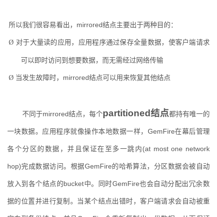
所以我们很容易看出，
mirrored
结点主要出于两种目的：
对于大量读的应用，应用程序通过保存全量数据，使客户端请求
Ø
可以即时访问到想要数据，而无需经过网络传输
当发生故障时，
mirrored
结点可以用来恢复其他结点
Ø
partitioned
结点
不同于
mirrored
结点，每个
都持有唯一的
一块数据。应用程序就像操作本地数据一样，
GemFire
在幕后管理
各个分区的数据，并且保证在至多一跳内
(at most one network 
hop)
完成数据访问。根据
GemFire
的哈希算法，分区数据会被自动
放入到各个结点的
bucket
中。同时
GemFire
也会自动分配出冗余数
据的位置并进行复制。当某个结点出错时，客户端请求会自动被重