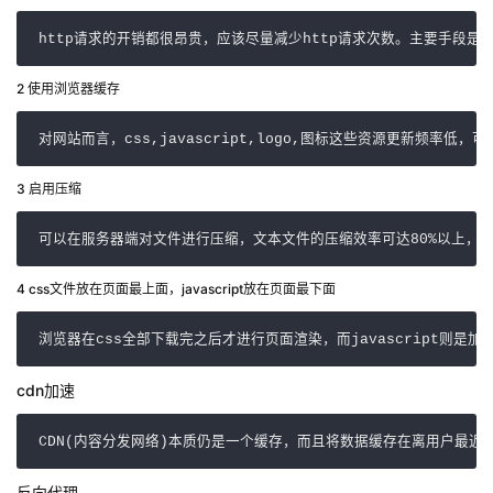
http请求的开销都很昂贵，应该尽量减少http请求次数。主要手段是将j
2 使用浏览器缓存
对网站而言，css,javascript,logo,图标这些资源更新频率低，可以
3 启用压缩
可以在服务器端对文件进行压缩，文本文件的压缩效率可达80%以上，因此HTM
4 css文件放在页面最上面，javascript放在页面最下面
浏览器在css全部下载完之后才进行页面渲染，而javascript则是加
cdn加速
CDN(内容分发网络)本质仍是一个缓存，而且将数据缓存在离用户最近
反向代理