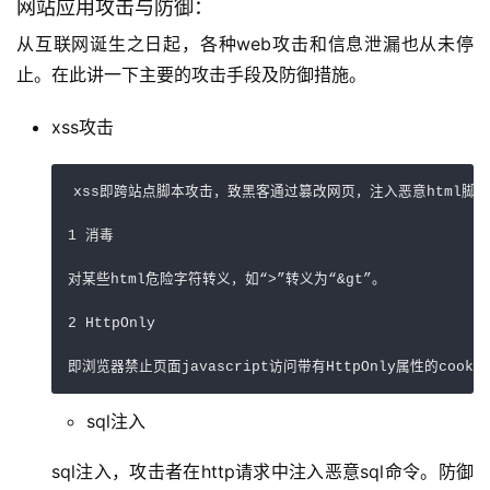
网站应用攻击与防御：
从互联网诞生之日起，各种web攻击和信息泄漏也从未停
止。在此讲一下主要的攻击手段及防御措施。
xss攻击
xss即跨站点脚本攻击，致黑客通过篡改网页，注入恶意html脚
1 消毒

对某些html危险字符转义，如“>”转义为“&gt”。

2 HttpOnly

sql注入
sql注入，攻击者在http请求中注入恶意sql命令。防御