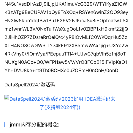
N4Su1vsdDlrAzDj9ILjpjJKA1ImuVcG329/WTYIKysZ1CW
K3zATg9BeCUPAV1pQy8ToXOq+RSYen6winZ2OO93ey
Hv2Iw5kbn1dqfBw1BuTE29V2FJKicJSu8iEOpfoafwJISX
mz1wnnWL3V/0NxTulfWsXugOoLfv0ZIBP1xH9kmf22jjQ
2JiHhQZP7ZDsreRrOeIQ/c4yR8IQvMLfC0WKQqrHu5Zz
XTH4NO3CwGWSlTY74kE91zXB5mwWAx1jig+UXYc2w
4RkVhy0//lOmVya/PEepuuTTI4+UJwC7qbVlh5zfhj8oT
NUXgN0AOc+Q0/WFPl1aw5VV/VrO8FCoB15lFVlpKaQ1
Yh+DVU8ke+rt9Th0BCHXe0uZOEmH0nOnH/0onD
DataSpell2024.1激活码
jmm内存分配的概念: