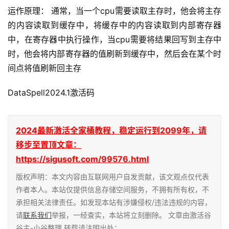
运作原理： 通常，当一个cpu需要读取主存时，他会将主存
的内容读取到缓存中，将缓存中的内容读取到内部寄存器
中，在寄存器中执行操作，当cpu需要将结果回写到主存中
时，他会将内部寄存器的值刷新到缓存中，然后会在某个时
间点将值刷新回主存
DataSpell2024.1激活码
2024最新激活全家桶教程，稳定运行到2099年，请
移步至置顶文章：
https://sigusoft.com/99576.html
版权声明：本文内容由互联网用户自发贡献，该文观点仅代表
作者本人。本站仅提供信息存储空间服务，不拥有所有权，不
承担相关法律责任。如发现本站有涉嫌侵权/违法违规的内容，
请
联系我们
举报，一经查实，本站将立刻删除。 文章由激活谷
谷主-小谷整理,转载请注明出处：