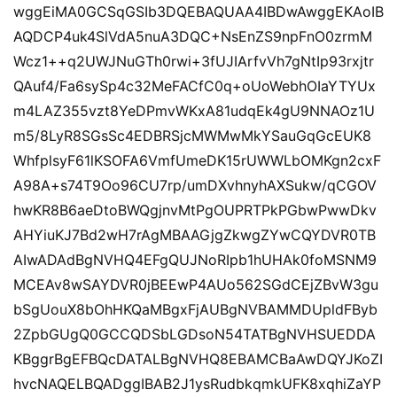
wggEiMA0GCSqGSIb3DQEBAQUAA4IBDwAwggEKAoIB
AQDCP4uk4SlVdA5nuA3DQC+NsEnZS9npFnO0zrmM
Wcz1++q2UWJNuGTh0rwi+3fUJIArfvVh7gNtIp93rxjtr
QAuf4/Fa6sySp4c32MeFACfC0q+oUoWebhOIaYTYUx
m4LAZ355vzt8YeDPmvWKxA81udqEk4gU9NNAOz1U
m5/8LyR8SGsSc4EDBRSjcMWMwMkYSauGqGcEUK8
WhfplsyF61lKSOFA6VmfUmeDK15rUWWLbOMKgn2cxF
A98A+s74T9Oo96CU7rp/umDXvhnyhAXSukw/qCGOV
hwKR8B6aeDtoBWQgjnvMtPgOUPRTPkPGbwPwwDkv
AHYiuKJ7Bd2wH7rAgMBAAGjgZkwgZYwCQYDVR0TB
AIwADAdBgNVHQ4EFgQUJNoRIpb1hUHAk0foMSNM9
MCEAv8wSAYDVR0jBEEwP4AUo562SGdCEjZBvW3gu
bSgUouX8bOhHKQaMBgxFjAUBgNVBAMMDUpldFByb
2ZpbGUgQ0GCCQDSbLGDsoN54TATBgNVHSUEDDA
KBggrBgEFBQcDATALBgNVHQ8EBAMCBaAwDQYJKoZI
hvcNAQELBQADggIBAB2J1ysRudbkqmkUFK8xqhiZaYP