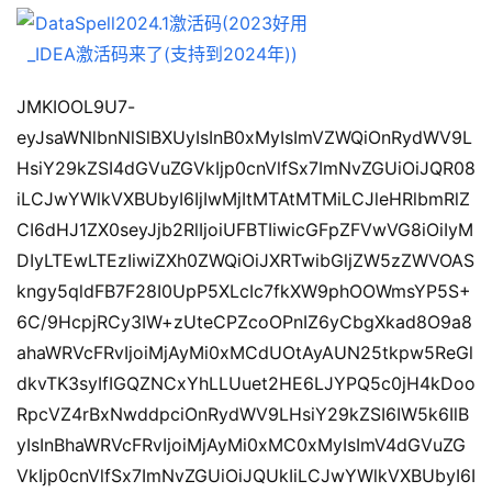
JMKIOOL9U7-
eyJsaWNlbnNlSlBXUyIsInB0xMyIsImVZWQiOnRydWV9L
HsiY29kZSI4dGVuZGVkIjp0cnVlfSx7ImNvZGUiOiJQR08
iLCJwYWlkVXBUbyI6IjIwMjItMTAtMTMiLCJleHRlbmRlZ
CI6dHJ1ZX0seyJjb2RlIjoiUFBTIiwicGFpZFVwVG8iOiIyM
DIyLTEwLTEzIiwiZXh0ZWQiOiJXRTwibGljZW5zZWVOAS
kngy5qldFB7F28I0UpP5XLcIc7fkXW9phOOWmsYP5S+
6C/9HcpjRCy3IW+zUteCPZcoOPnIZ6yCbgXkad8O9a8
ahaWRVcFRvIjoiMjAyMi0xMCdUOtAyAUN25tkpw5ReGl
dkvTK3syIfIGQZNCxYhLLUuet2HE6LJYPQ5c0jH4kDoo
RpcVZ4rBxNwddpciOnRydWV9LHsiY29kZSI6IW5k6IlB
yIsInBhaWRVcFRvIjoiMjAyMi0xMC0xMyIsImV4dGVuZG
VkIjp0cnVlfSx7ImNvZGUiOiJQUkIiLCJwYWlkVXBUbyI6I