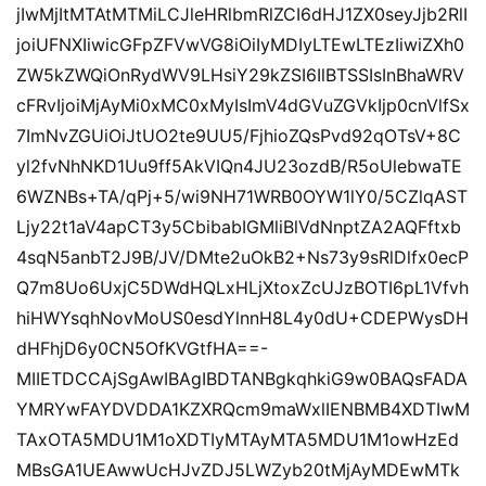
jIwMjItMTAtMTMiLCJleHRlbmRlZCI6dHJ1ZX0seyJjb2RlI
joiUFNXIiwicGFpZFVwVG8iOiIyMDIyLTEwLTEzIiwiZXh0
ZW5kZWQiOnRydWV9LHsiY29kZSI6IlBTSSIsInBhaWRV
cFRvIjoiMjAyMi0xMC0xMyIsImV4dGVuZGVkIjp0cnVlfSx
7ImNvZGUiOiJtUO2te9UU5/FjhioZQsPvd92qOTsV+8C
yl2fvNhNKD1Uu9ff5AkVIQn4JU23ozdB/R5oUlebwaTE
6WZNBs+TA/qPj+5/wi9NH71WRB0OYW1lY0/5CZlqAST
Ljy22t1aV4apCT3y5CbibabIGMliBlVdNnptZA2AQFftxb
4sqN5anbT2J9B/JV/DMte2uOkB2+Ns73y9sRlDlfx0ecP
Q7m8Uo6UxjC5DWdHQLxHLjXtoxZcUJzBOTI6pL1Vfvh
hiHWYsqhNovMoUS0esdYlnnH8L4y0dU+CDEPWysDH
dHFhjD6y0CN5OfKVGtfHA==-
MIIETDCCAjSgAwIBAgIBDTANBgkqhkiG9w0BAQsFADA
YMRYwFAYDVDDA1KZXRQcm9maWxlIENBMB4XDTIwM
TAxOTA5MDU1M1oXDTIyMTAyMTA5MDU1M1owHzEd
MBsGA1UEAwwUcHJvZDJ5LWZyb20tMjAyMDEwMTk