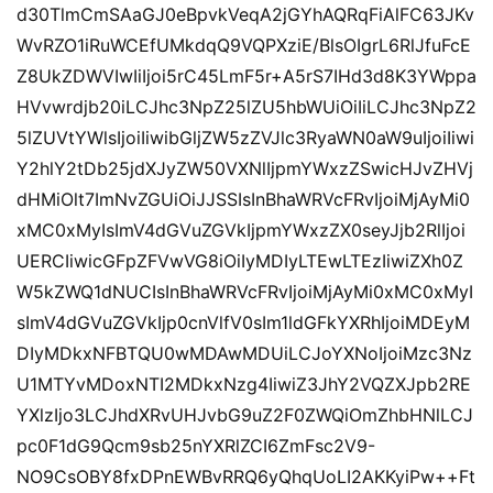
d30TlmCmSAaGJ0eBpvkVeqA2jGYhAQRqFiAlFC63JKv
WvRZO1iRuWCEfUMkdqQ9VQPXziE/BlsOIgrL6RlJfuFcE
Z8UkZDWVIwIiIjoi5rC45LmF5r+A5rS7IHd3d8K3YWppa
HVvwrdjb20iLCJhc3NpZ25lZU5hbWUiOiIiLCJhc3NpZ2
5lZUVtYWlsIjoiIiwibGljZW5zZVJlc3RyaWN0aW9uIjoiIiwi
Y2hlY2tDb25jdXJyZW50VXNlIjpmYWxzZSwicHJvZHVj
dHMiOlt7ImNvZGUiOiJJSSIsInBhaWRVcFRvIjoiMjAyMi0
xMC0xMyIsImV4dGVuZGVkIjpmYWxzZX0seyJjb2RlIjoi
UERCIiwicGFpZFVwVG8iOiIyMDIyLTEwLTEzIiwiZXh0Z
W5kZWQ1dNUCIsInBhaWRVcFRvIjoiMjAyMi0xMC0xMyI
sImV4dGVuZGVkIjp0cnVlfV0sIm1ldGFkYXRhIjoiMDEyM
DIyMDkxNFBTQU0wMDAwMDUiLCJoYXNoIjoiMzc3Nz
U1MTYvMDoxNTI2MDkxNzg4IiwiZ3JhY2VQZXJpb2RE
YXlzIjo3LCJhdXRvUHJvbG9uZ2F0ZWQiOmZhbHNlLCJ
pc0F1dG9Qcm9sb25nYXRlZCI6ZmFsc2V9-
NO9CsOBY8fxDPnEWBvRRQ6yQhqUoLI2AKKyiPw++Ft