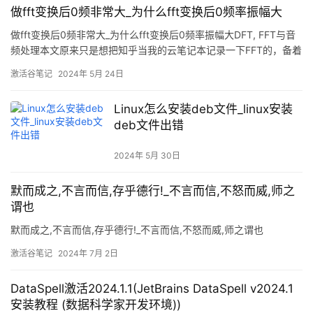
做fft变换后0频非常大_为什么fft变换后0频率振幅大
做fft变换后0频非常大_为什么fft变换后0频率振幅大DFT, FFT与音
频处理本文原来只是想把知乎当我的云笔记本记录一下FFT的，备着
万一以后要搞下图像处理或者图形学里的基于FFT的海洋模拟。但是
激活谷笔记
2024年 5月 24日
又想搞点差异化，于是脑子发热想写点音频处理，没想到坑也不
浅。且因为我因为本科坑爹的课程安排导致我甚至还没上过信号处
Linux怎么安装deb文件_linux安装
理相关的课，所以本文很可能有错误的地方，
deb文件出错
2024年 5月 30日
默而成之,不言而信,存乎德行!_不言而信,不怒而威,师之
谓也
默而成之,不言而信,存乎德行!_不言而信,不怒而威,师之谓也
激活谷笔记
2024年 7月 2日
DataSpell激活2024.1.1(JetBrains DataSpell v2024.1
安装教程 (数据科学家开发环境))