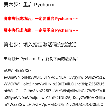
第六步：重启 Pycharm
脚本执行成功后，一定要重启 Pycharm ~~
脚本执行成功后，一定要重启 Pycharm ~~
第七步：填入指定激活码完成激活
重新打开 Pycharm 后，复制下面的激活码：
EUWT4EE9X2-
eyJsaWNlbnNlSWQiOiJFVVdUNEVFOVgyIiwibGljZW5zZ
WVOYW1lIjoic2lnbnVwIHNjb290ZXIiLCJhc3NpZ25lZU5
hbWUiOiIiLCJhc3NpZ25lZUVtYWlsIjoiIiwibGljZW5zZVJl
c3RyaWN0aW9uIjoiIiwiY2hlY2tDb25jdXJyZW50VXNlIjp
mYWxzZSwicHJvZHVjdHMiOlt7ImNvZGUiOiJQU0kiLC