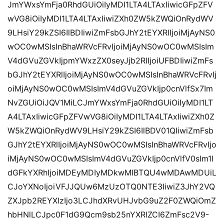
JmYWxsYmFja0RhdGUiOiIyMDI1LTA4LTAxIiwicGFpZFV
wVG8iOiIyMDI1LTA4LTAxIiwiZXh0ZW5kZWQiOnRydWV
9LHsiY29kZSI6IlBDIiwiZmFsbGJhY2tEYXRlIjoiMjAyNS0
wOC0wMSIsInBhaWRVcFRvIjoiMjAyNS0wOC0wMSIsIm
V4dGVuZGVkIjpmYWxzZX0seyJjb2RlIjoiUFBDIiwiZmFs
bGJhY2tEYXRlIjoiMjAyNS0wOC0wMSIsInBhaWRVcFRvIj
oiMjAyNS0wOC0wMSIsImV4dGVuZGVkIjp0cnVlfSx7Im
NvZGUiOiJQV1MiLCJmYWxsYmFja0RhdGUiOiIyMDI1LT
A4LTAxIiwicGFpZFVwVG8iOiIyMDI1LTA4LTAxIiwiZXh0Z
W5kZWQiOnRydWV9LHsiY29kZSI6IlBDV01QIiwiZmFsb
GJhY2tEYXRlIjoiMjAyNS0wOC0wMSIsInBhaWRVcFRvIjo
iMjAyNS0wOC0wMSIsImV4dGVuZGVkIjp0cnVlfV0sIm1l
dGFkYXRhIjoiMDEyMDIyMDkwMlBTQU4wMDAwMDUiL
CJoYXNoIjoiVFJJQUw6MzUzOTQ0NTE3IiwiZ3JhY2VQ
ZXJpb2REYXlzIjo3LCJhdXRvUHJvbG9uZ2F0ZWQiOmZ
hbHNlLCJpc0F1dG9Qcm9sb25nYXRlZCI6ZmFsc2V9-