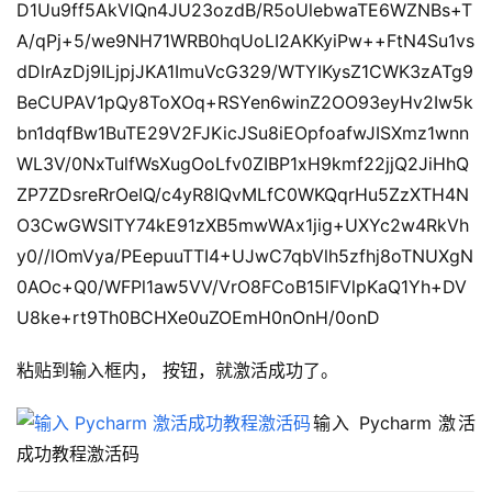
D1Uu9ff5AkVIQn4JU23ozdB/R5oUlebwaTE6WZNBs+T
A/qPj+5/we9NH71WRB0hqUoLI2AKKyiPw++FtN4Su1vs
dDlrAzDj9ILjpjJKA1ImuVcG329/WTYIKysZ1CWK3zATg9
BeCUPAV1pQy8ToXOq+RSYen6winZ2OO93eyHv2Iw5k
bn1dqfBw1BuTE29V2FJKicJSu8iEOpfoafwJISXmz1wnn
WL3V/0NxTulfWsXugOoLfv0ZIBP1xH9kmf22jjQ2JiHhQ
ZP7ZDsreRrOeIQ/c4yR8IQvMLfC0WKQqrHu5ZzXTH4N
O3CwGWSlTY74kE91zXB5mwWAx1jig+UXYc2w4RkVh
y0//lOmVya/PEepuuTTI4+UJwC7qbVlh5zfhj8oTNUXgN
0AOc+Q0/WFPl1aw5VV/VrO8FCoB15lFVlpKaQ1Yh+DV
U8ke+rt9Th0BCHXe0uZOEmH0nOnH/0onD
粘贴到输入框内， 按钮，就激活成功了。
输入 Pycharm 激活
成功教程激活码