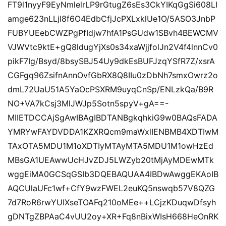
FT9l1nyyF9EyNmlelrLP9rGtugZ6sEs3CkYIKqGgSi608LI
amge623nLLjI8f6O4EdbCfjJcPXLxklUe1O/5ASO3JnbP
FUBYUEebCWZPgPfIdjw7hfA1PsGUdw1SBvh4BEWCMV
VJWVtc9ktE+gQ8ldugYjXs0s34xaWjjfolJn2V4f4lnnCv0
pikF7Ig/Bsyd/8bsySBJ54Uy9dkEsBUFJzqYSfR7Z/xsrA
CGFgq96ZsifnAnnOvfGbRX8Q8IIu0zDbNh7smxOwrz2o
dmL72UaU51A5YaOcPSXRM9uyqCnSp/ENLzkQa/B9R
NO+VA7kCsj3MlJWJp5Sotn5spyV+gA==-
MIIETDCCAjSgAwIBAgIBDTANBgkqhkiG9w0BAQsFADA
YMRYwFAYDVDDA1KZXRQcm9maWxlIENBMB4XDTIwM
TAxOTA5MDU1M1oXDTIyMTAyMTA5MDU1M1owHzEd
MBsGA1UEAwwUcHJvZDJ5LWZyb20tMjAyMDEwMTk
wggEiMA0GCSqGSIb3DQEBAQUAA4IBDwAwggEKAoIB
AQCUlaUFc1wf+CfY9wzFWEL2euKQ5nswqb57V8QZG
7d7RoR6rwYUIXseTOAFq210oMEe++LCjzKDuqwDfsyh
gDNTgZBPAaC4vUU2oy+XR+Fq8nBixWIsH668HeOnRK