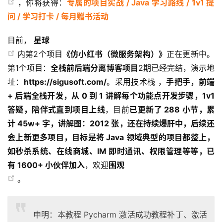
，你将获得：
专属的项目实战 / Java 学习路线 / 1v1 提
问 / 学习打卡 / 每月赠书活动
目前，
星球
内第2个项目
《仿小红书（微服务架构）》
正在更新中。
第1个项目：
全栈前后端分离博客项目
2期已经完结，演示地
址：
https://sigusoft.com/
。采用技术栈 ，
手把手，前端
+ 后端全栈开发，从 0 到 1 讲解每个功能点开发步骤，1v1
答疑，陪伴式直到项目上线
，目前
已更新了 288 小节，累
计 45w+ 字，讲解图：2012 张，还在持续爆肝中，后续还
会上新更多项目，目标是将 Java 领域典型的项目都整上，
如秒杀系统、在线商城、IM 即时通讯、权限管理等等，已
有 1600+ 小伙伴加入
，欢迎
围观
。
申明：本教程 Pycharm 激活成功教程补丁、激活