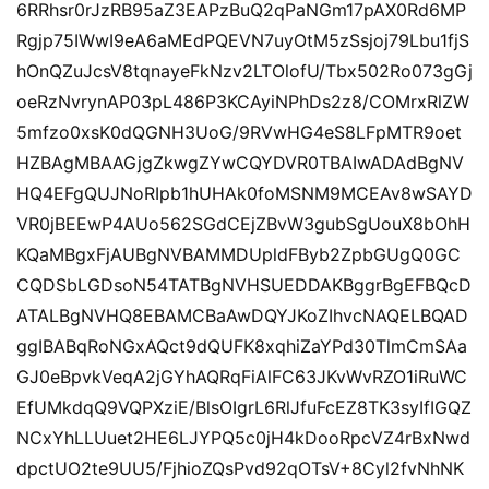
6RRhsr0rJzRB95aZ3EAPzBuQ2qPaNGm17pAX0Rd6MP
Rgjp75IWwI9eA6aMEdPQEVN7uyOtM5zSsjoj79Lbu1fjS
hOnQZuJcsV8tqnayeFkNzv2LTOlofU/Tbx502Ro073gGj
oeRzNvrynAP03pL486P3KCAyiNPhDs2z8/COMrxRlZW
5mfzo0xsK0dQGNH3UoG/9RVwHG4eS8LFpMTR9oet
HZBAgMBAAGjgZkwgZYwCQYDVR0TBAIwADAdBgNV
HQ4EFgQUJNoRIpb1hUHAk0foMSNM9MCEAv8wSAYD
VR0jBEEwP4AUo562SGdCEjZBvW3gubSgUouX8bOhH
KQaMBgxFjAUBgNVBAMMDUpldFByb2ZpbGUgQ0GC
CQDSbLGDsoN54TATBgNVHSUEDDAKBggrBgEFBQcD
ATALBgNVHQ8EBAMCBaAwDQYJKoZIhvcNAQELBQAD
ggIBABqRoNGxAQct9dQUFK8xqhiZaYPd30TlmCmSAa
GJ0eBpvkVeqA2jGYhAQRqFiAlFC63JKvWvRZO1iRuWC
EfUMkdqQ9VQPXziE/BlsOIgrL6RlJfuFcEZ8TK3syIfIGQZ
NCxYhLLUuet2HE6LJYPQ5c0jH4kDooRpcVZ4rBxNwd
dpctUO2te9UU5/FjhioZQsPvd92qOTsV+8Cyl2fvNhNK