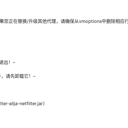
，如果您正在替换/升级其他代理，请确保从vmoptions中删除相应
退出！–
”插件，请先卸载它！–
-allja-netfilter.jar）