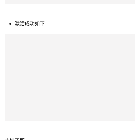
支持正版
我们必须强调激活和激活成功教程Jetbrains工具是非法行
为，违反了软件许可协议。此外，使用未经官方审核的渠道
下载和安装软件也会带来安全风险。