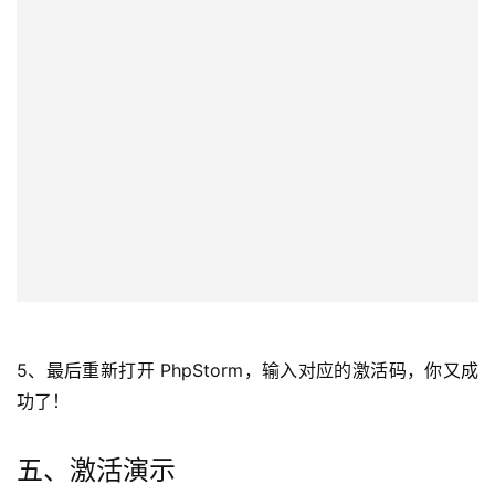
5、最后重新打开 PhpStorm，输入对应的激活码，你又成
功了！
五、激活演示
激活码获取方式
关注微信公众号
【全栈程序员社区】
，
回复关键
字 
“
PhpStorm
” 
获取
。