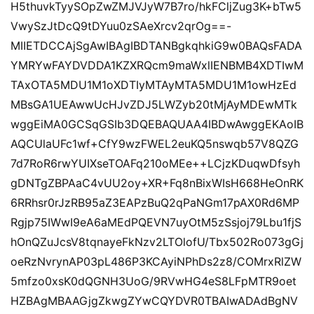
H5thuvkTyySOpZwZMJVJyW7B7ro/hkFCljZug3K+bTw5
VwySzJtDcQ9tDYuu0zSAeXrcv2qrOg==-
MIIETDCCAjSgAwIBAgIBDTANBgkqhkiG9w0BAQsFADA
YMRYwFAYDVDDA1KZXRQcm9maWxlIENBMB4XDTIwM
TAxOTA5MDU1M1oXDTIyMTAyMTA5MDU1M1owHzEd
MBsGA1UEAwwUcHJvZDJ5LWZyb20tMjAyMDEwMTk
wggEiMA0GCSqGSIb3DQEBAQUAA4IBDwAwggEKAoIB
AQCUlaUFc1wf+CfY9wzFWEL2euKQ5nswqb57V8QZG
7d7RoR6rwYUIXseTOAFq210oMEe++LCjzKDuqwDfsyh
gDNTgZBPAaC4vUU2oy+XR+Fq8nBixWIsH668HeOnRK
6RRhsr0rJzRB95aZ3EAPzBuQ2qPaNGm17pAX0Rd6MP
Rgjp75IWwI9eA6aMEdPQEVN7uyOtM5zSsjoj79Lbu1fjS
hOnQZuJcsV8tqnayeFkNzv2LTOlofU/Tbx502Ro073gGj
oeRzNvrynAP03pL486P3KCAyiNPhDs2z8/COMrxRlZW
5mfzo0xsK0dQGNH3UoG/9RVwHG4eS8LFpMTR9oet
HZBAgMBAAGjgZkwgZYwCQYDVR0TBAIwADAdBgNV