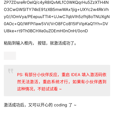
ZP7ZDsreRrOeIQ/c4yR8IQvMLfC0WKQqrHu5ZzXTH4N
O3CwGWSlTY74kE91zXB5mwWAx1jig+UXYc2w4RkVh
y0//lOmVya/PEepuuTTI4+UJwC7qbVlh5zfhj8oTNUXgN
0AOc+Q0/WFPl1aw5VV/VrO8FCoB15lFVlpKaQ1Yh+DV
U8ke+rt9Th0BCHXe0uZOEmH0nOnH/0onD
粘贴到输入框内， 按钮，就激活成功了。
PS: 有部分小伙伴反应，重启 IDEA 填入激活码依
然无法激活，重启系统才行，如果有小伙伴遇到
这种情况，不妨试试看 ~
激活成功后，又可以开心的 coding 了 ~