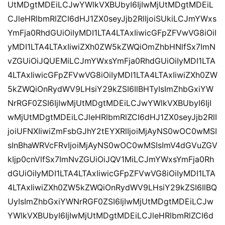
UtMDgtMDEiLCJwYWlkVXBUbyI6IjIwMjUtMDgtMDEiL
CJleHRlbmRlZCI6dHJ1ZX0seyJjb2RlIjoiSUkiLCJmYWxs
YmFja0RhdGUiOiIyMDI1LTA4LTAxIiwicGFpZFVwVG8iOiI
yMDI1LTA4LTAxIiwiZXh0ZW5kZWQiOmZhbHNlfSx7ImN
vZGUiOiJQUEMiLCJmYWxsYmFja0RhdGUiOiIyMDI1LTA
4LTAxIiwicGFpZFVwVG8iOiIyMDI1LTA4LTAxIiwiZXh0ZW
5kZWQiOnRydWV9LHsiY29kZSI6IlBHTyIsImZhbGxiYW
NrRGF0ZSI6IjIwMjUtMDgtMDEiLCJwYWlkVXBUbyI6IjI
wMjUtMDgtMDEiLCJleHRlbmRlZCI6dHJ1ZX0seyJjb2RlI
joiUFNXIiwiZmFsbGJhY2tEYXRlIjoiMjAyNS0wOC0wMSI
sInBhaWRVcFRvIjoiMjAyNS0wOC0wMSIsImV4dGVuZGV
kIjp0cnVlfSx7ImNvZGUiOiJQV1MiLCJmYWxsYmFja0Rh
dGUiOiIyMDI1LTA4LTAxIiwicGFpZFVwVG8iOiIyMDI1LTA
4LTAxIiwiZXh0ZW5kZWQiOnRydWV9LHsiY29kZSI6IlBQ
UyIsImZhbGxiYWNrRGF0ZSI6IjIwMjUtMDgtMDEiLCJw
YWlkVXBUbyI6IjIwMjUtMDgtMDEiLCJleHRlbmRlZCI6d