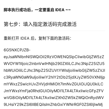
脚本执行成功后，一定要重启 IDEA ~~
第七步：填入指定激活码完成激活
重新打开 IDEA 后，复制下面的激活码：
6G5NXCPJZB-
eyJsaWNlbnNlSWQiOiI2RzVOWENQSlpCIiwibGljZW5zZ
WVOYW1lIjoic2lnbnVwIHNjb290ZXIiLCJhc3NpZ25lZU5
hbWUiOiIiLCJhc3NpZ25lZUVtYWlsIjoiIiwibGljZW5zZVJl
c3RyaWN0aW9uIjoiIiwiY2hlY2tDb25jdXJyZW50VXNlIjp
mYWxzZSwicHJvZHVjdHMiOlt7ImNvZGUiOiJQU0kiLC
JmYWxsYmFja0RhdGUiOiIyMDI1LTA4LTAxIiwicGFpZFV
wVG8iOiIyMDI1LTA4LTAxIiwiZXh0ZW5kZWQiOnRydWV
9LHsiY29kZSI6IlBEQiIsImZhbGxiYWNrRGF0ZSI6IjIwMj