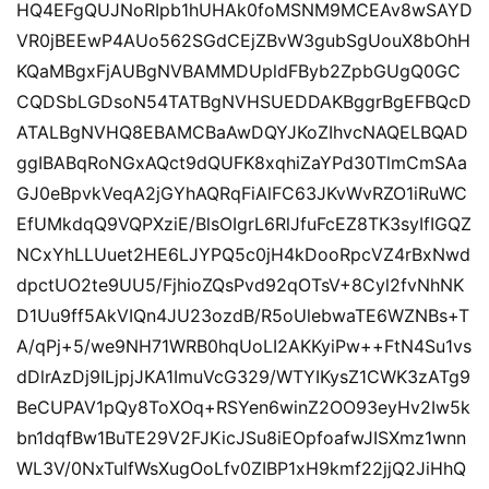
HQ4EFgQUJNoRIpb1hUHAk0foMSNM9MCEAv8wSAYD
VR0jBEEwP4AUo562SGdCEjZBvW3gubSgUouX8bOhH
KQaMBgxFjAUBgNVBAMMDUpldFByb2ZpbGUgQ0GC
CQDSbLGDsoN54TATBgNVHSUEDDAKBggrBgEFBQcD
ATALBgNVHQ8EBAMCBaAwDQYJKoZIhvcNAQELBQAD
ggIBABqRoNGxAQct9dQUFK8xqhiZaYPd30TlmCmSAa
GJ0eBpvkVeqA2jGYhAQRqFiAlFC63JKvWvRZO1iRuWC
EfUMkdqQ9VQPXziE/BlsOIgrL6RlJfuFcEZ8TK3syIfIGQZ
NCxYhLLUuet2HE6LJYPQ5c0jH4kDooRpcVZ4rBxNwd
dpctUO2te9UU5/FjhioZQsPvd92qOTsV+8Cyl2fvNhNK
D1Uu9ff5AkVIQn4JU23ozdB/R5oUlebwaTE6WZNBs+T
A/qPj+5/we9NH71WRB0hqUoLI2AKKyiPw++FtN4Su1vs
dDlrAzDj9ILjpjJKA1ImuVcG329/WTYIKysZ1CWK3zATg9
BeCUPAV1pQy8ToXOq+RSYen6winZ2OO93eyHv2Iw5k
bn1dqfBw1BuTE29V2FJKicJSu8iEOpfoafwJISXmz1wnn
WL3V/0NxTulfWsXugOoLfv0ZIBP1xH9kmf22jjQ2JiHhQ