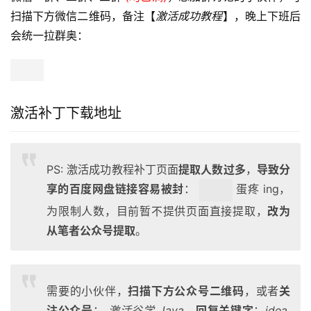
扫描下方微信二维码，备注【
激活成功教程
】，晚上下班后
会统一拉群奥：
激活补丁下载地址
PS: 激活成功教程补丁页面
提取人数过多
，
导致分
享的百度网盘链接容易被封
：
蛋疼 ing，
为限制人数，目前暂不提供页面直接提取，
改为
从笔者公众号提取
。
需要的小伙伴，
扫描下方公众号二维码
，或者
关
注公众号
：
激活谷学 Java
，
回复关键字
：
idea
,