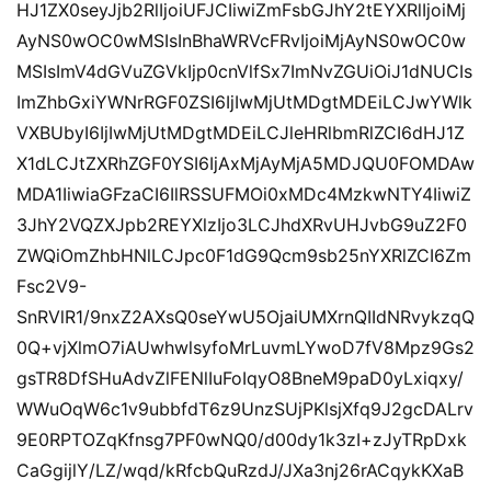
HJ1ZX0seyJjb2RlIjoiUFJCIiwiZmFsbGJhY2tEYXRlIjoiMj
AyNS0wOC0wMSIsInBhaWRVcFRvIjoiMjAyNS0wOC0w
MSIsImV4dGVuZGVkIjp0cnVlfSx7ImNvZGUiOiJ1dNUCIs
ImZhbGxiYWNrRGF0ZSI6IjIwMjUtMDgtMDEiLCJwYWlk
VXBUbyI6IjIwMjUtMDgtMDEiLCJleHRlbmRlZCI6dHJ1Z
X1dLCJtZXRhZGF0YSI6IjAxMjAyMjA5MDJQU0FOMDAw
MDA1IiwiaGFzaCI6IlRSSUFMOi0xMDc4MzkwNTY4IiwiZ
3JhY2VQZXJpb2REYXlzIjo3LCJhdXRvUHJvbG9uZ2F0
ZWQiOmZhbHNlLCJpc0F1dG9Qcm9sb25nYXRlZCI6Zm
Fsc2V9-
SnRVlR1/9nxZ2AXsQ0seYwU5OjaiUMXrnQIIdNRvykzqQ
0Q+vjXlmO7iAUwhwlsyfoMrLuvmLYwoD7fV8Mpz9Gs2
gsTR8DfSHuAdvZlFENlIuFoIqyO8BneM9paD0yLxiqxy/
WWuOqW6c1v9ubbfdT6z9UnzSUjPKlsjXfq9J2gcDALrv
9E0RPTOZqKfnsg7PF0wNQ0/d00dy1k3zI+zJyTRpDxk
CaGgijlY/LZ/wqd/kRfcbQuRzdJ/JXa3nj26rACqykKXaB