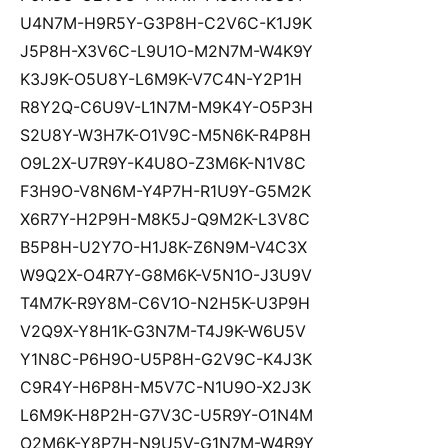
 U4N7M-H9R5Y-G3P8H-C2V6C-K1J9K
 J5P8H-X3V6C-L9U1O-M2N7M-W4K9Y
 K3J9K-O5U8Y-L6M9K-V7C4N-Y2P1H
 R8Y2Q-C6U9V-L1N7M-M9K4Y-O5P3H
 S2U8Y-W3H7K-O1V9C-M5N6K-R4P8H
 O9L2X-U7R9Y-K4U8O-Z3M6K-N1V8C
 F3H9O-V8N6M-Y4P7H-R1U9Y-G5M2K
 X6R7Y-H2P9H-M8K5J-Q9M2K-L3V8C
 B5P8H-U2Y7O-H1J8K-Z6N9M-V4C3X
 W9Q2X-O4R7Y-G8M6K-V5N1O-J3U9V
 T4M7K-R9Y8M-C6V1O-N2H5K-U3P9H
 V2Q9X-Y8H1K-G3N7M-T4J9K-W6U5V
 Y1N8C-P6H9O-U5P8H-G2V9C-K4J3K
 C9R4Y-H6P8H-M5V7C-N1U9O-X2J3K
 L6M9K-H8P2H-G7V3C-U5R9Y-O1N4M
 O2M6K-Y8P7H-N9U5V-G1N7M-W4R9Y