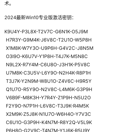
术。
2024最新Win10专业版激活密钥：
K9U4Y-P3L8X-T2V7C-G6N1K-O5J9M
 H7R3Y-G9M4K-J6V8C-T2U1O-W5P8H
 X1M8K-W7Y3O-U9P6H-G4V2C-J8N5M
 O3I9O-K6U7V-Y1P8H-T4J7K-M5N8C
 N9L2X-R7Y4M-C6U8O-J3H1K-P5V8C
 U7M8K-C3U5V-L6Y9O-N2H4K-R8P1H
 T3J7K-Y2N9M-W8U1O-Z4V6C-H9R5Y
 Q1U7O-R5Y9O-N2V8C-L4M6K-G3P9H
 V6B9F-M8K3H-Y7R4Y-Z1P9H-N5U2O
 F2Y9O-N7P1H-L6V8C-T3J9K-R4M5K
 X2M9K-Z5J8K-N1U7O-W6H4O-Y7V3C
 C6U1O-G3P9H-K4N7M-R8Y2Q-V5L9K
 P6H8O-G2V9C-T4N7M-Y1J6K-R5U9Y