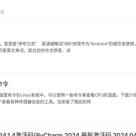
4日
”的缩写，意思是“伊布兰尼” 英语缩略词“IBR”经常作为“Ibranice”的缩写来使
所代表英文单词，其对应的中文拼音、详
度命令
ux查看cpu温度命令在Linux系统中，可以使用一些命令来查看CPU的温度。下面介
是一个用于查看各种传感器信息的工具。当安装了相应的传
024.1.4激活码(PyCharm 2024 最新激活码 2024.04