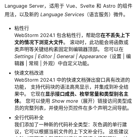
Language Server，适用于 Vue、Svelte 和 Astro 的组件
用法，以及新的 
Language Services
（语言服务）微件。
粘性行
WebStorm 2024.1 包含粘性行，帮助您
在不丢失上下
文的情况下浏览大文件
。 滚动时，此功能会将函数或
类声明等关键结构素固定到编辑器顶部。 您可以在
Settings | Editor | General | Appearance
（设置 | 编
辑器 | 常规 | 外观）中自定义功能。
快速文档改进
WebStorm 2024.1 中的快速文档弹出窗口具有改进的
功能， 支持代码块的语法高亮显示，并集成到补全结
果中。 它现在
显示接口成员、枚举常量和类型别名主
体
。 您可以使用
Show more
（展开）链接访问类型成
员的完整列表，并使用分页控件在多个声明之间导航。
全行代码补全
我们添加了一种新的代码补全类型：灰色调的单行建
议，它可以根据当前文件的上下文补全行。 这些建议