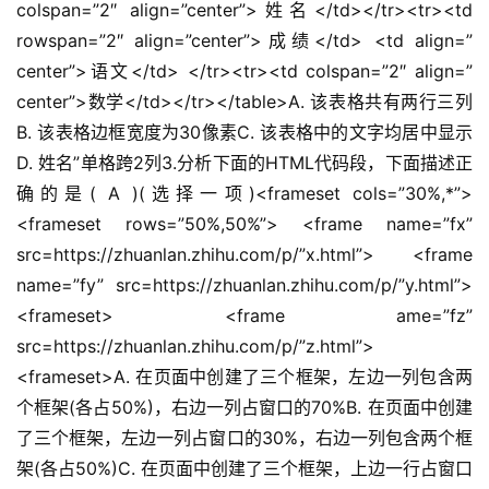
colspan=”2″ align=”center”>姓名</td></tr><tr><td 
rowspan=”2″ align=”center”>成绩</td> <td align=”
center”>语文</td> </tr><tr><td colspan=”2″ align=”
center”>数学</td></tr></table>A. 该表格共有两行三列
B. 该表格边框宽度为30像素C. 该表格中的文字均居中显示
D. 姓名”单格跨2列3.分析下面的HTML代码段，下面描述正
确的是( A )(选择一项)<frameset cols=”30%,*”> 
<frameset rows=”50%,50%”> <frame name=”fx” 
src=https://zhuanlan.zhihu.com/p/”x.html”> <frame 
name=”fy” src=https://zhuanlan.zhihu.com/p/”y.html”> 
<frameset> <frame ame=”fz” 
src=https://zhuanlan.zhihu.com/p/”z.html”> 
<frameset>A. 在页面中创建了三个框架，左边一列包含两
个框架(各占50%)，右边一列占窗口的70%B. 在页面中创建
了三个框架，左边一列占窗口的30%，右边一列包含两个框
架(各占50%)C. 在页面中创建了三个框架，上边一行占窗口