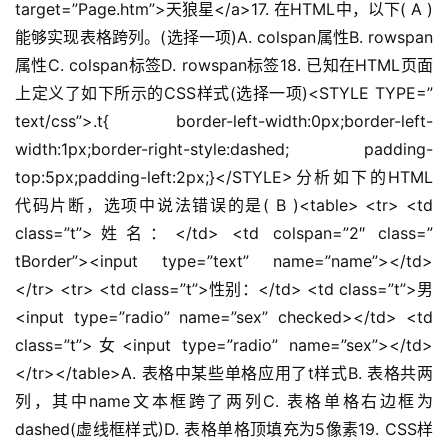
target=”Page.htm”>天狼星</a>17. 在HTML中，以下( A )
能够实现表格跨列。(选择一项)A. colspan属性B. rowspan
属性C. colspan标签D. rowspan标签18. 已知在HTML页面
上定义了如下所示的CSS样式(选择一项)<STYLE TYPE=”
text/css”>.t{ border-left-width:0px;border-left-
width:1px;border-right-style:dashed; padding-
top:5px;padding-left:2px;}</STYLE>分析如下的HTML
代码片断，选项中说法错误的是( B )<table> <tr> <td 
class=”t”>姓名：</td> <td colspan=”2″ class=”
tBorder”><input type=”text” name=”name”></td> 
</tr> <tr> <td class=”t”>性别：</td> <td class=”t”>男
<input type=”radio” name=”sex” checked></td> <td 
class=”t”>女<input type=”radio” name=”sex”></td> 
</tr></table>A. 表格中某些单格应用了t样式B. 表格共两
列，其中name文本框跨了两列C. 表格单格右边框为
dashed(虚线框样式)D. 表格单格顶填充为5像素19. CSS样