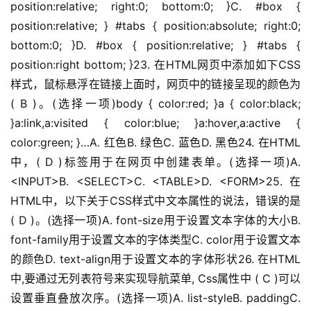
position:relative; right:0; bottom:0; }C. #box { 
position:relative; } #tabs { position:absolute; right:0; 
bottom:0; }D. #box { position:relative; } #tabs { 
position:right bottom; }23. 在HTML网页中添加如下CSS
样式，鼠标悬浮在链接上面时，网页中的链接呈现的颜色为
( B )。(选择一项)body { color:red; }a { color:black; 
}a:link,a:visited { color:blue; }a:hover,a:active { 
color:green; }…A. 红色B. 绿色C. 蓝色D. 黑色24. 在HTML
中，( D )标签用于在网页中创建表单。(选择一项)A. 
<INPUT>B. <SELECT>C. <TABLE>D. <FORM>25. 在
HTML中，以下关于CSS样式中文本属性的说法，错误的是
( D )。(选择一项)A. font-size用于设置文本字体的大小B. 
font-family用于设置文本的字体类型C. color用于设置文本
的颜色D. text-align用于设置文本的字体形状26. 在HTML
中,要通过无列表符号来实现导航菜单, Css属性中 ( C )可以
设置垂直叠放次序。(选择一项)A. list-styleB. paddingC. 