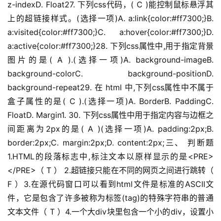
z-indexD. Float27. 下列css代码，( C )能控制鼠标悬浮其
上的超链接样式。(选择一项)A. a:link{color:#ff7300;}B. 
a:visited{color:#ff7300;}C. a:hover{color:#ff7300;}D. 
a:active{color:#ff7300;}28. 下列css属性中,用于指定背景
图片的是( A ).(选择一项)A. background-imageB. 
background-colorC. background-positionD. 
background-repeat29. 在 html 中,下列css属性中不属于
盒子属性的是( C ).(选择一项)A. BorderB. PaddingC. 
FloatD. Margin1. 30. 下列css属性中用于指定内容与边框之
间距离为2px的是( A )(选择一项)A. padding:2px;B. 
border:2px;C. margin:2px;D. content:2px;三、 判断题
1.HTML的段落标志中,标注文本以原样显示的是<PRE>
</PRE>（ T ） 2.超链接只能在不同的网页之间进行跳转（ 
F ）3.在源代码窗口可以看到html文件是标准的ASCII文
件，它是包含了许多被称为标签(tag)的特殊字符串的普通
文本文件（ T ）4.一个大div块里包含一个小的div，设置小