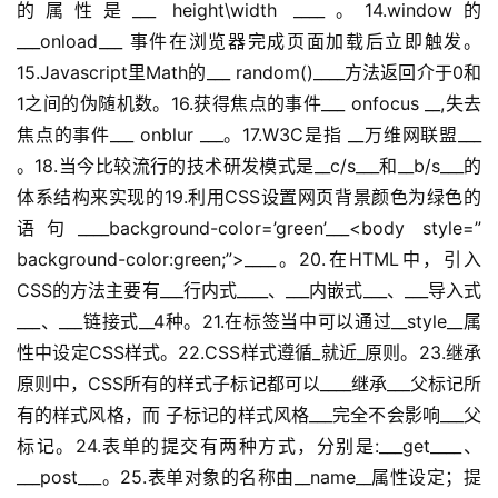
的属性是___ height\width ____。14.window的 
___onload___ 事件在浏览器完成页面加载后立即触发。
15.Javascript里Math的___ random()____方法返回介于0和
1之间的伪随机数。16.获得焦点的事件___ onfocus __,失去
焦点的事件___ onblur ___。17.W3C是指 __万维网联盟___ 
。18.当今比较流行的技术研发模式是__c/s___和__b/s___的
体系结构来实现的19.利用CSS设置网页背景颜色为绿色的
语句____background-color=’green’___<body style=”
background-color:green;”>____。20.在HTML中，引入
CSS的方法主要有___行内式____、___内嵌式___、___导入式
___、___链接式__4种。21.在标签当中可以通过__style__属
性中设定CSS样式。22.CSS样式遵循_就近_原则。23.继承
原则中，CSS所有的样式子标记都可以____继承___父标记所
有的样式风格，而 子标记的样式风格___完全不会影响___父
标记。24.表单的提交有两种方式，分别是:___get____、
___post___。25.表单对象的名称由__name__属性设定；提