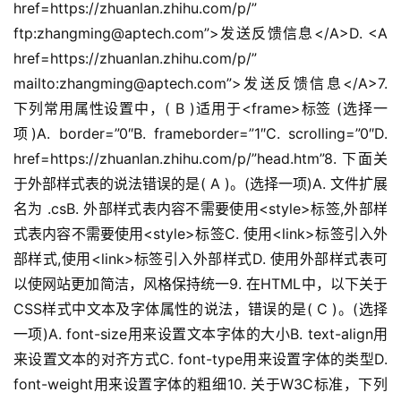
href=https://zhuanlan.zhihu.com/p/”
ftp:zhangming@aptech.com”>发送反馈信息</A>D. <A 
href=https://zhuanlan.zhihu.com/p/”
mailto:zhangming@aptech.com”>发送反馈信息</A>7. 
下列常用属性设置中，( B )适用于<frame>标签 (选择一
项)A. border=”0″B. frameborder=”1″C. scrolling=”0″D. 
href=https://zhuanlan.zhihu.com/p/”head.htm”8. 下面关
于外部样式表的说法错误的是( A )。(选择一项)A. 文件扩展
名为 .csB. 外部样式表内容不需要使用<style>标签,外部样
式表内容不需要使用<style>标签C. 使用<link>标签引入外
部样式,使用<link>标签引入外部样式D. 使用外部样式表可
以使网站更加简洁，风格保持统一9. 在HTML中，以下关于
CSS样式中文本及字体属性的说法，错误的是( C )。(选择
一项)A. font-size用来设置文本字体的大小B. text-align用
来设置文本的对齐方式C. font-type用来设置字体的类型D. 
font-weight用来设置字体的粗细10. 关于W3C标准，下列