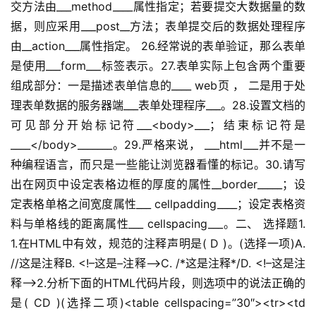
交方法由___method____属性指定；若要提交大数据量的数
据，则应采用___post__方法；表单提交后的数据处理程序
由__action___属性指定。 26.经常说的表单验证，那么表单
是使用___form___标签表示。27.表单实际上包含两个重要
组成部分：一是描述表单信息的____ web页 ， 二是用于处
理表单数据的服务器端___表单处理程序___。28.设置文档的
可见部分开始标记符___<body>___；结束标记符是
____</body>_______。29.严格来说， ___html___并不是一
种编程语言，而只是一些能让浏览器看懂的标记。30.请写
出在网页中设定表格边框的厚度的属性__border_____；设
定表格单格之间宽度属性___ cellpadding____；设定表格资
料与单格线的距离属性___ cellspacing___。二、 选择题1. 
1.在HTML中有效，规范的注释声明是( D )。(选择一项)A. 
//这是注释B. <!–这是–注释–>C. /*这是注释*/D. <!–这是注
释–>2.分析下面的HTML代码片段，则选项中的说法正确的
是( CD )(选择二项)<table cellspacing=”30″><tr><td 