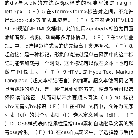
的div与大div的左边距5px样式的标准写法是margin-
left:5px; （ F ）5.在<form><form>标签对之间，不允许
出现<p><ul>等非表单域素。（ F ）6.在符合XHTML1.0 
Strict规范的HTML文档中，允许使用<embed>标签为页面
添加音频、视频、动画等多媒体信息。（ F ）7.在css层叠
规则中，id选择器样式表的优先级高于类选择器。（ T ）8.
超链接：是一种标记，形象的说法就是单击网页中的这个标
记则能够加载另一个网页，这个标记可以做在文本上也可以
做在图像上。（ T ）9.HTML是HyperText Markup 
Language（超文本标记语言）的缩写。超文本使网页之间
具有跳转的能力，是一种信息组织的方式，使浏览者可以选
择阅读的路径，从而可以不需要顺序阅读（ T ）10. 标识
<b>无需</b>标识（ F ）11. 在HTML文档中，允许为无序
列表（ul）的某个列表项（li）嵌入定义列表（dl）。（ T 
）12. CSS样式表的继承性是指html素将自动继承父素的所
有css属性。（ F ）13. 在css样式定义中，子选择器与后代