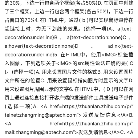
的30%，下边一行包含两个框架(各占50%)D. 在页面中创建
了三个框架，上边一行包含两个框架(各占50%)，下边一行
占窗口的70%4. 在HTML中，通过( b )可以实现鼠标悬停在
超链接上时，为无下划线的效果。(选择一项)A、a{text-
decoration:underline}B、a{text-decoration:none}C、
a:hover{text-decoration:none}D、a:link{text-
decoration:underline}5. 在HTML中，使用<IMG>标签插
入图像，下列选项关于<IMG>的src属性说法正确的是( C 
)。(选择一项)A. 用来设置图片文件的格式B. 用来设置图片
文件所在的位置C. 用来设置鼠标指向图片时显示的文字D. 
用来设置图片周围显示的文字6. 在HTML中，( D )可以在网
页上通过连接直接打开客户端的发送邮件工具发送电子邮件
(选择一项)A. <A href=https://zhuanlan.zhihu.com/p/”
telnet:zhangming@aptech.com”>发送反馈信息</A>B. 
<A href=https://zhuanlan.zhihu.com/p/”
mail:zhangming@aptech.com”>发送反馈信息</A>C. <A 