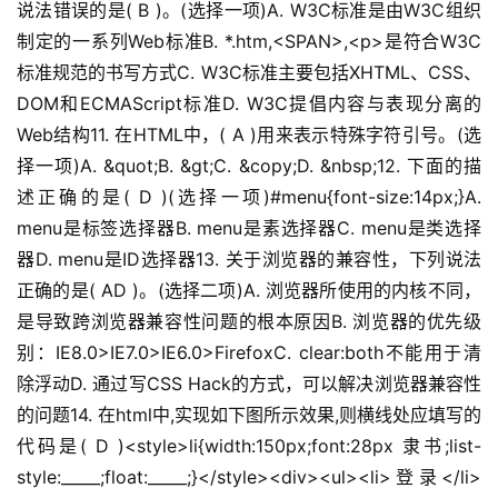
说法错误的是( B )。(选择一项)A. W3C标准是由W3C组织
制定的一系列Web标准B. *.htm,<SPAN>,<p>是符合W3C
标准规范的书写方式C. W3C标准主要包括XHTML、CSS、
DOM和ECMAScript标准D. W3C提倡内容与表现分离的
Web结构11. 在HTML中，( A )用来表示特殊字符引号。(选
择一项)A. &quot;B. &gt;C. &copy;D. &nbsp;12. 下面的描
述正确的是( D )(选择一项)#menu{font-size:14px;}A. 
menu是标签选择器B. menu是素选择器C. menu是类选择
器D. menu是ID选择器13. 关于浏览器的兼容性，下列说法
正确的是( AD )。(选择二项)A. 浏览器所使用的内核不同，
是导致跨浏览器兼容性问题的根本原因B. 浏览器的优先级
别：IE8.0>IE7.0>IE6.0>FirefoxC. clear:both不能用于清
除浮动D. 通过写CSS Hack的方式，可以解决浏览器兼容性
的问题14. 在html中,实现如下图所示效果,则横线处应填写的
代码是( D )<style>li{width:150px;font:28px 隶书;list-
style:_____;float:_____;}</style><div><ul><li>登录</li>