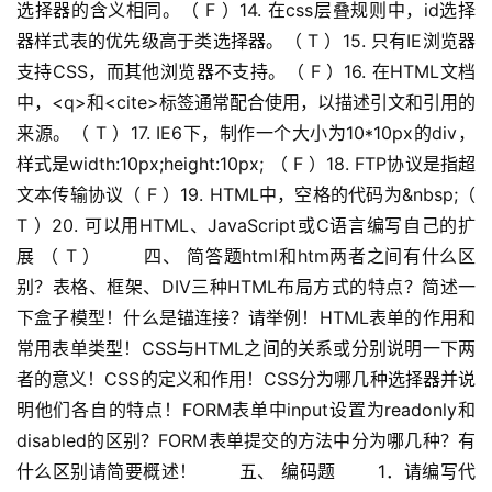
选择器的含义相同。（ F ）14. 在css层叠规则中，id选择
器样式表的优先级高于类选择器。（ T ）15. 只有IE浏览器
支持CSS，而其他浏览器不支持。（ F ）16. 在HTML文档
中，<q>和<cite>标签通常配合使用，以描述引文和引用的
来源。（ T ）17. IE6下，制作一个大小为10*10px的div，
样式是width:10px;height:10px; （ F ）18. FTP协议是指超
文本传输协议（ F ）19. HTML中，空格的代码为&nbsp;（ 
T ）20. 可以用HTML、JavaScript或C语言编写自己的扩
展 （ T ） 　　四、 简答题html和htm两者之间有什么区
别？表格、框架、DIV三种HTML布局方式的特点？简述一
下盒子模型！什么是锚连接？请举例！HTML表单的作用和
常用表单类型！CSS与HTML之间的关系或分别说明一下两
者的意义！CSS的定义和作用！CSS分为哪几种选择器并说
明他们各自的特点！FORM表单中input设置为readonly和
disabled的区别？FORM表单提交的方法中分为哪几种？有
什么区别请简要概述！ 　　五、 编码题 　　1．请编写代