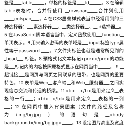
签是____table______，单格的标签是____td______。3.在编辑
table表格时，合并行使用 __rowspan_____合并列使用
_____colspan____。4.在CSS层叠样式表当中经常用到的三
种选择器：___素选择器___、__类选择器__、__id选择器__。
5.在JavaScript脚本语言当中，定义函数使用___function__
单词表示。6.用来输入密码的表单域是___ input标签type属
性等于password ____。7.文件头标签也就是通常所见到的 
_head___ 标签。8.预格式化文本标记<pre></pre>的功能
是___标记内的内容按照原格式显示在网页当中______。 9.__
超链接___是网页与网页之间联系的纽带，也是网页的重要
特色。10.表单是Web__客户端__和Web__服务器___之间实
现信息交流和传递的桥梁。11.<tr>….</tr>是用来定义__表
格的一行____；<td>…</td>是用来定义___表格的一列
___；12.在网页中插入背景图案（文件的路径及名称
为/img/bg.jpg）的语句是__<body 
background=/img/bg.jpg>_____。13.设定图片高度及宽度