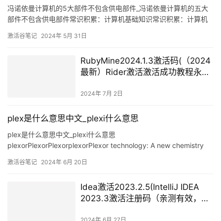
冯诺依曼计算机的5大部件不包含供电部件_冯诺依曼计算机的五大
部件不包含供电部件常识积累：计算机基础知识常识积累：计算机
基础知识计算机发展1.第一台计算机-ENIAC，1946 年，美国研制的
激活谷笔记
2024年 5月 31日
世界上第一台计算机，开辟了计算机技术的新纪元。2.计算机之父：
冯·诺依曼参与 ENIAC 研究，提出计算机的二进位制，五大组成部
RubyMine2024.1.3激活码(（2024
分，程序控制。3.计算机发展阶
最新）Rider激活激活成功教程永久
2099年激活码教程（含
win+mac）)
2024年 7月 2日
plex是什么意思中文_plexi什么意思
plex是什么意思中文_plexi什么意思
plexorPlexorPlexorplexorPlexor technology: A new chemistry
for real-time PCRSome problems in plexor tendon
激活谷笔记
2024年 6月 20日
healingDevelopment of a Plexor r
Idea激活2023.2.5(IntelliJ IDEA
2023.3激活注册码（亲测有效，永
久激活，持续更新~）)
2024年 6月 27日