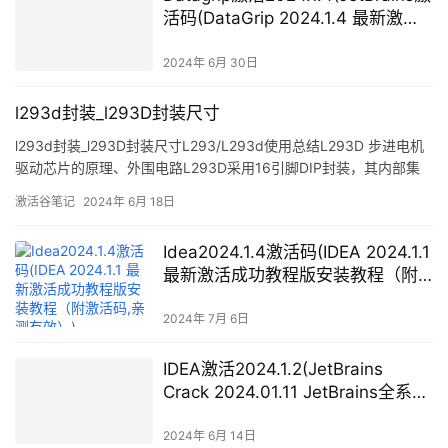
活码(DataGrip 2024.1.4 最新激活
码 永久激活教程 激活成功教程工具
（全家桶 亲测）))
2024年 6月 30日
l293d封装_l293D封装尺寸
l293d封装_l293D封装尺寸L293/L293d使用总结L293D 步进电机
驱动芯片的原理、外围电路L293D采用16引脚DIP封装，其内部集
成了双极型H-桥电路，所有的开量都做成n型。这种双极型脉冲调宽
激活谷笔记
2024年 6月 18日
方式具有很多优点，如电流连续；电机可四角限运行；电机停止时
有微振电流，
Idea2024.1.4激活码(IDEA 2024.1.1
最新激活成功教程版安装教程（附
激活码,亲测有效）)
2024年 7月 6日
IDEA激活2024.1.2(JetBrains
Crack 2024.01.11 JetBrains全系列
授权补丁)
2024年 6月 14日