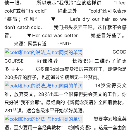
他一眼。 　　所以表示“我很冷”应该这样讲 　　“I feel 
cold”或者“It’s cold” 　　除此之外 　　“cold”还可以表示
“感冒；伤风” 　　▼ 　　Let’s dry our hair so we 
don’t catch cold. 　　我们把头发弄干吧，这样就不会感
冒。 　　▼Her cold was better. 　　她感冒好些了。 
　　来源：网易有道 　　-END-
 　　GOOD 
COURSE 　　好课推荐 　　长按识别二维码了解更
多 ↓↓↓ 　　郑多燕Robics瘦身操厉害就在于，即使你是
200多斤的胖子，也能通过它瘦到无一丝赘肉。 　　
 　　18岁觉得英文
难，放弃英文，28岁出现一个很棒但要会英文的工作，你
只好说“我不会耶”。最经典的《新概念英语》全四册教材，
281节课，适合各级水平开始学好英语。 　　
 　　想要学到地道英
语，至少要用一套经典教材：《剑桥英语》。这是一套由剑