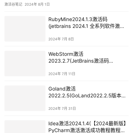
Bordeaux.罗布·哈梅林在波尔多获得短跑冠军。e.g. …the wo
激活谷笔记
2024年 8月 1日
RubyMine2024.1.3激活码
(jetbrains 2024.1 全系列软件激活
教程)
2024年 7月 8日
WebStorm激活
2023.2.7(JetBrains激活码
(JetBrains WebStorm 2024.1.4 永
久激活版))
2024年 7月 11日
Goland激活
2022.2.5(GoLand2022.2.5版本
Hello调动Greetings包)
2024年 7月 31日
Idea激活2024.1.4(【2024最新版】
PyCharm激活激活成功教程教程