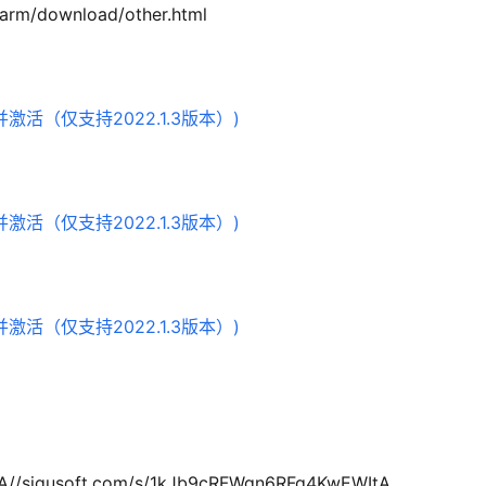
rm/download/other.html
3A//sigusoft.com/s/1kJb9cRFWgn6RFq4KwEWItA