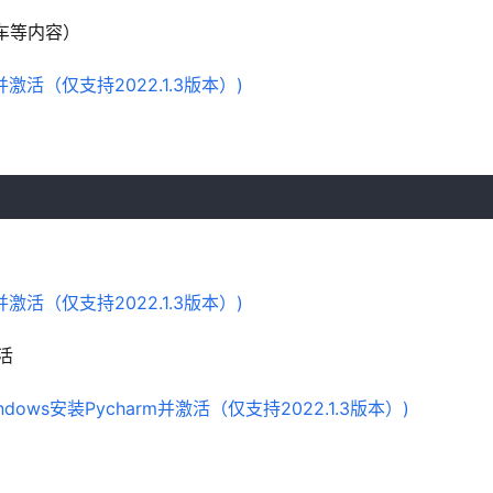
车等内容）
活