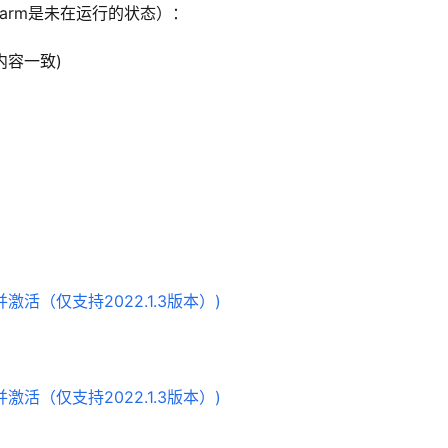
charm是未在运行的状态）：
内容一致)