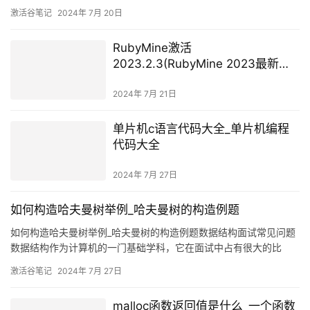
激活谷笔记
2024年 7月 20日
RubyMine激活
2023.2.3(RubyMine 2023最新激
活码 「RubyMine 2023.2.3激活成
功教程中文版」)
2024年 7月 21日
单片机c语言代码大全_单片机编程
代码大全
2024年 7月 27日
如何构造哈夫曼树举例_哈夫曼树的构造例题
如何构造哈夫曼树举例_哈夫曼树的构造例题数据结构面试常见问题
数据结构作为计算机的一门基础学科，它在面试中占有很大的比
重，本科阶段，我们也学过数据结构与算法，内容比较多，也比较
激活谷笔记
2024年 7月 27日
难，尤其是图的应用以及各类查找和排序算法，这些也都是核心内
容。数据结构在实际的应用中也比较多，因此，整理一些常见的笔
malloc函数返回值是什么_一个函数
试、面试的数据结构常考点非常有必要