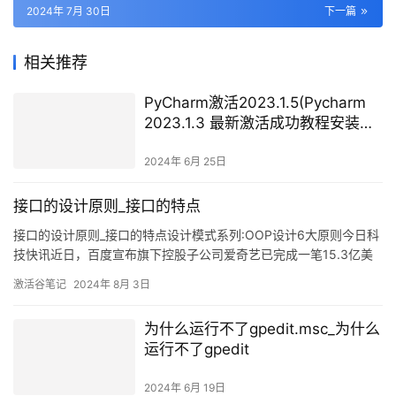
2024年 7月 30日
下一篇
相关推荐
PyCharm激活2023.1.5(Pycharm
2023.1.3 最新激活成功教程安装教
程（附激活码,亲测好使）)
2024年 6月 25日
接口的设计原则_接口的特点
接口的设计原则_接口的特点设计模式系列:OOP设计6大原则今日科
技快讯近日，百度宣布旗下控股子公司爱奇艺已完成一笔15.3亿美
的可转债认购，其中百度认购3亿美。根据资料显示：截至2016年
激活谷笔记
2024年 8月 3日
12月爱奇艺移动视频月活设备达到4.81亿台，月使用时长达55.79
亿小时，相比2016年1
为什么运行不了gpedit.msc_为什么
运行不了gpedit
2024年 6月 19日