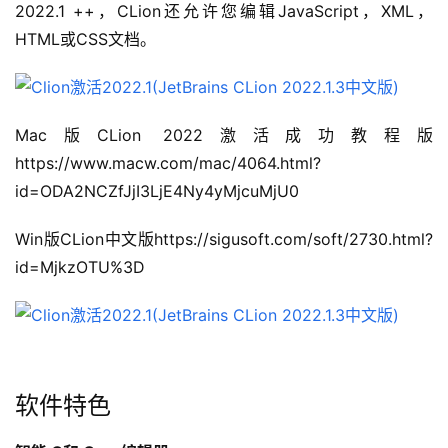
2022.1 ++，CLion还允许您编辑JavaScript，XML，
HTML或CSS文档。
Mac版CLion 2022激活成功教程版
https://www.macw.com/mac/4064.html?
id=ODA2NCZfJjI3LjE4Ny4yMjcuMjU0
Win版CLion中文版https://sigusoft.com/soft/2730.html?
id=MjkzOTU%3D
软件特色