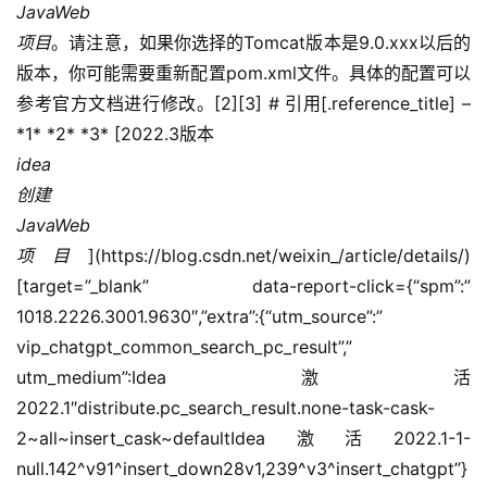
JavaWeb
项目
。请注意，如果你选择的Tomcat版本是9.0.xxx以后的
版本，你可能需要重新配置pom.xml文件。具体的配置可以
参考官方文档进行修改。[2][3] # 引用[.reference_title] – 
*1* *2* *3* [2022.3版本
idea
创建
JavaWeb
项目
](https://blog.csdn.net/weixin_/article/details/)
[target=”_blank” data-report-click={“spm”:”
1018.2226.3001.9630″,”extra”:{“utm_source”:”
vip_chatgpt_common_search_pc_result”,”
utm_medium”:Idea激活
2022.1″distribute.pc_search_result.none-task-cask-
2~all~insert_cask~defaultIdea激活2022.1-1-
null.142^v91^insert_down28v1,239^v3^insert_chatgpt”}