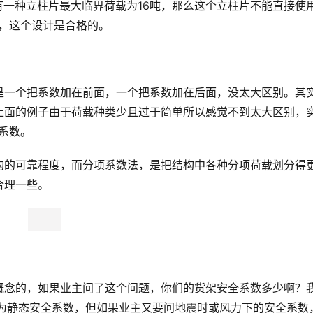
果有一种立柱片最大临界荷载为16吨，那么这个立柱片不能直接使
11.4，这个设计是合格的。
是一个把系数加在前面，一个把系数加在后面，没太大区别。其
上面的例子由于荷载种类少且过于简单所以感觉不到太大区别，
系数。
构的可靠程度，而分项系数法，是把结构中各种分项荷载划分得
合理一些。
概念的，如果业主问了这个问题，你们的货架安全系数多少啊？
作为静态安全系数，但如果业主又要问地震时或风力下的安全系数