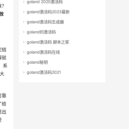
goland 2020激活码
数？
goland激活码2023最新
放
goland激活码生成器
goland的激活码
goland激活码 脚本之家
定结
goland激活码在线
解就
goland秘钥
，系
goland激活码2021
率大
可靠
了给
是出
受