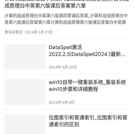
成原理白中英第六版课后答案第六章
计算机组成原理白中英第六版第四章课后答案_计算机组成原理白中
英第六版课后答案第六章计算机组成原理第六版课后答案白中英龚
纵浩——书和生活里答复答案+计算机组成原理得到比较数字计算机
激活谷笔记
2024年 5月 31日
和模拟计算机的特点。答：①工作原理不同：数字计算机内部处理
的是称为数字信号的电信号，特点是离散；模拟计算机内部使用的
DataSpell激活
电信号为自然界实际信号，称为模拟信号，运算的过程是连续的。
2022.2.5(DataSpell2024.1最新版
②处理数据方法不同：模拟计算机
免费激活激活成功教程安装教程
（附激活码）-永久有效，持续更新)
2024年 6月 24日
win10自带一键重装系统_重装系统
win10步骤和详细教程
2024年 5月 8日
位图索引和普通索引_位图索引和普
通索引的区别