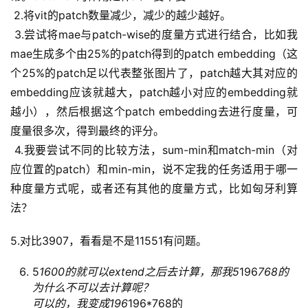
 2.将vit的patch数量减少，减少的越少越好。
 3.尝试将mae与patch-wise的度量方式进行结合，比如我
mae生成多个由25%的patch得到的patch embedding（这
个25%的patch足以代表整张图片了，patch越大其对应的
embedding应该就越大，patch越小对应的embedding就
越小），然后根据这个patch embedding去进行度量，可
度量很多次，得到最终的评分。
 4.我要尝试不同的比较方法，sum-min和match-min（对
应位置的patch）和min-min，说不定我的任务适用于哪一
种度量方式呢，或者还有其他的度量方式，比如匈牙利算
法？
5.对比3907，看看是不是11551有问题。
5
1600的就可以extend之后去计算，那我5
196
768的
为什么不可以去计算呢？
可以的，我变成196
196*768的