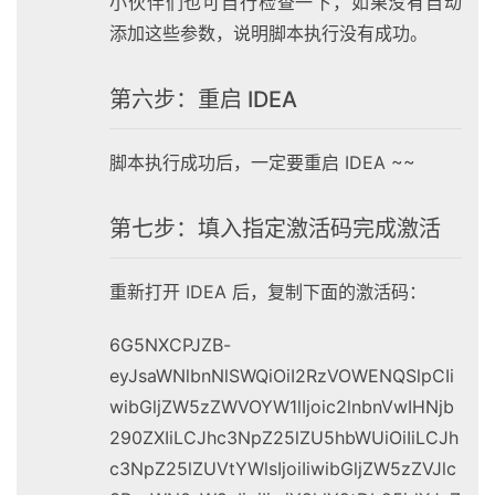
小伙伴们也可自行检查一下，如果没有自动
添加这些参数，说明脚本执行没有成功。
第六步：重启 IDEA
脚本执行成功后，一定要重启 IDEA ~~
第七步：填入指定激活码完成激活
重新打开 IDEA 后，复制下面的激活码：
6G5NXCPJZB-
eyJsaWNlbnNlSWQiOiI2RzVOWENQSlpCIi
wibGljZW5zZWVOYW1lIjoic2lnbnVwIHNjb
290ZXIiLCJhc3NpZ25lZU5hbWUiOiIiLCJh
c3NpZ25lZUVtYWlsIjoiIiwibGljZW5zZVJlc