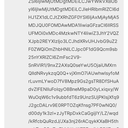
ZSI6IjIwMjUtMDgtMDEiLCJwYWlkVXBUb
yI6IjIwMjUtMDgtMDEiLCJleHRlbmRlZCI6d
HJ1ZX1dLCJtZXRhZGF0YSI6IjAxMjAyMjA5
MDJQU0FOMDAwMDA1IiwiaGFzaCI6IlRSS
UFMOi0xMDc4MzkwNTY4IiwiZ3JhY2VQZ
XJpb2REYXlzIjo3LCJhdXRvUHJvbG9uZ2
F0ZWQiOmZhbHNlLCJpc0F1dG9Qcm9sb
25nYXRlZCI6ZmFsc2V9-
SnRVlR1/9nxZ2AXsQ0seYwU5OjaiUMXrn
QIIdNRvykzqQ0Q+vjXlmO7iAUwhwlsyfoM
rLuvmLYwoD7fV8Mpz9Gs2gsTR8DfSHuA
dvZlFENlIuFoIqyO8BneM9paD0yLxiqxy/W
WuOqW6c1v9ubbfdT6z9UnzSUjPKlsjXfq9
J2gcDALrv9E0RPTOZqKfnsg7PF0wNQ0/
d00dy1k3zI+zJyTRpDxkCaGgijlY/LZ/wqd
/kRfcbQuRzdJ/JXa3nj26rACqykKXaBH5th