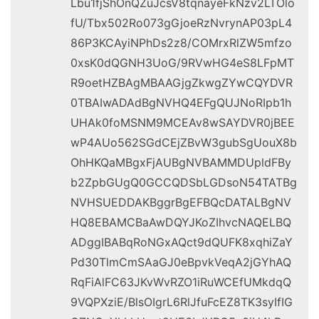
Lbu1fjShOnQZuJcsV8tqnayeFkNzv2LTOlo
fU/Tbx502Ro073gGjoeRzNvrynAP03pL4
86P3KCAyiNPhDs2z8/COMrxRlZW5mfzo
0xsK0dQGNH3UoG/9RVwHG4eS8LFpMT
R9oetHZBAgMBAAGjgZkwgZYwCQYDVR
0TBAIwADAdBgNVHQ4EFgQUJNoRIpb1h
UHAk0foMSNM9MCEAv8wSAYDVR0jBEE
wP4AUo562SGdCEjZBvW3gubSgUouX8b
OhHKQaMBgxFjAUBgNVBAMMDUpldFBy
b2ZpbGUgQ0GCCQDSbLGDsoN54TATBg
NVHSUEDDAKBggrBgEFBQcDATALBgNV
HQ8EBAMCBaAwDQYJKoZIhvcNAQELBQ
ADggIBABqRoNGxAQct9dQUFK8xqhiZaY
Pd30TlmCmSAaGJ0eBpvkVeqA2jGYhAQ
RqFiAlFC63JKvWvRZO1iRuWCEfUMkdqQ
9VQPXziE/BlsOIgrL6RlJfuFcEZ8TK3syIfIG