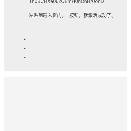
Th0BCHXe0uZOEmH0nOnH/0onD
粘贴到输入框内， 按钮，就激活成功了。