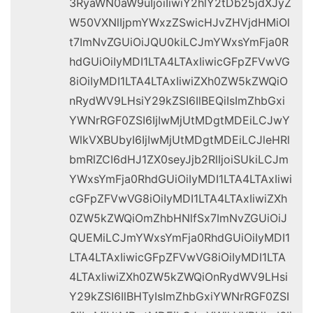
3RyaWN0aW9uIjoiIiwiY2hlY2tDb25jdXJyZ
W50VXNlIjpmYWxzZSwicHJvZHVjdHMiOl
t7ImNvZGUiOiJQU0kiLCJmYWxsYmFja0R
hdGUiOiIyMDI1LTA4LTAxIiwicGFpZFVwVG
8iOiIyMDI1LTA4LTAxIiwiZXh0ZW5kZWQiO
nRydWV9LHsiY29kZSI6IlBEQiIsImZhbGxi
YWNrRGF0ZSI6IjIwMjUtMDgtMDEiLCJwY
WlkVXBUbyI6IjIwMjUtMDgtMDEiLCJleHRl
bmRlZCI6dHJ1ZX0seyJjb2RlIjoiSUkiLCJm
YWxsYmFja0RhdGUiOiIyMDI1LTA4LTAxIiwi
cGFpZFVwVG8iOiIyMDI1LTA4LTAxIiwiZXh
0ZW5kZWQiOmZhbHNlfSx7ImNvZGUiOiJ
QUEMiLCJmYWxsYmFja0RhdGUiOiIyMDI1
LTA4LTAxIiwicGFpZFVwVG8iOiIyMDI1LTA
4LTAxIiwiZXh0ZW5kZWQiOnRydWV9LHsi
Y29kZSI6IlBHTyIsImZhbGxiYWNrRGF0ZSI