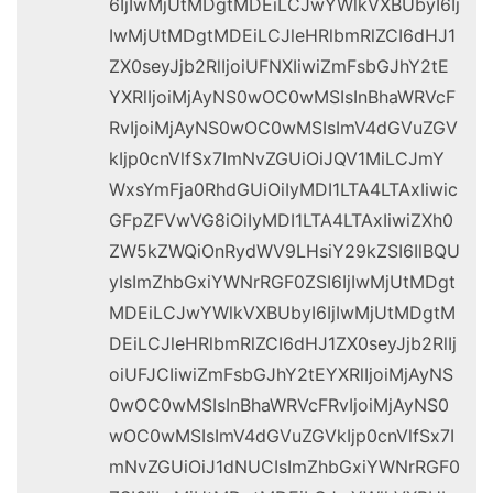
6IjIwMjUtMDgtMDEiLCJwYWlkVXBUbyI6Ij
IwMjUtMDgtMDEiLCJleHRlbmRlZCI6dHJ1
ZX0seyJjb2RlIjoiUFNXIiwiZmFsbGJhY2tE
YXRlIjoiMjAyNS0wOC0wMSIsInBhaWRVcF
RvIjoiMjAyNS0wOC0wMSIsImV4dGVuZGV
kIjp0cnVlfSx7ImNvZGUiOiJQV1MiLCJmY
WxsYmFja0RhdGUiOiIyMDI1LTA4LTAxIiwic
GFpZFVwVG8iOiIyMDI1LTA4LTAxIiwiZXh0
ZW5kZWQiOnRydWV9LHsiY29kZSI6IlBQU
yIsImZhbGxiYWNrRGF0ZSI6IjIwMjUtMDgt
MDEiLCJwYWlkVXBUbyI6IjIwMjUtMDgtM
DEiLCJleHRlbmRlZCI6dHJ1ZX0seyJjb2RlIj
oiUFJCIiwiZmFsbGJhY2tEYXRlIjoiMjAyNS
0wOC0wMSIsInBhaWRVcFRvIjoiMjAyNS0
wOC0wMSIsImV4dGVuZGVkIjp0cnVlfSx7I
mNvZGUiOiJ1dNUCIsImZhbGxiYWNrRGF0