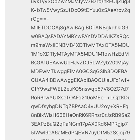
uvkTyySOpZwZMJVJyW7B7ro/hkFCljZug3
K+bTw5VwySzJtDcQ9tDYuu0zSAeXrcv2q
rOg==-
MIIETDCCAjSgAwIBAgIBDTANBgkqhkiG9
w0BAQsFADAYMRYwFAYDVDDA1KZXRQc
m9maWxlIENBMB4XDTIwMTAxOTA5MDU
1M1oXDTIyMTAyMTA5MDU1M1owHzEdM
BsGA1UEAwwUcHJvZDJ5LWZyb20tMjAy
MDEwMTkwggEiMA0GCSqGSIb3DQEBA
QUAA4IBDwAwggEKAoIBAQCUlaUFc1wf+
CfY9wzFWEL2euKQ5nswqb57V8QZG7d7
RoR6rwYUIXseTOAFq210oMEe++LCjzKDu
qwDfsyhgDNTgZBPAaC4vUU2oy+XR+Fq
8nBixWIsH668HeOnRK6RRhsr0rJzRB95aZ
3EAPzBuQ2qPaNGm17pAX0Rd6MPRgjp7
5IWwI9eA6aMEdPQEVN7uyOtM5zSsjoj79