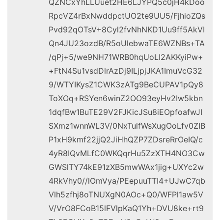
QZNCxYhLLUuet2HE6LJYPQ5c0jH4kDoo
RpcVZ4rBxNwddpctUO2te9UU5/FjhioZQs
Pvd92qOTsV+8Cyl2fvNhNKD1Uu9ff5AkVI
Qn4JU23ozdB/R5oUlebwaTE6WZNBs+TA
/qPj+5/we9NH71WRB0hqUoLI2AKKyiPw+
+FtN4Su1vsdDlrAzDj9ILjpjJKA1ImuVcG32
9/WTYIKysZ1CWK3zATg9BeCUPAV1pQy8
ToXOq+RSYen6winZ2OO93eyHv2Iw5kbn
1dqfBw1BuTE29V2FJKicJSu8iEOpfoafwJI
SXmz1wnnWL3V/0NxTulfWsXugOoLfv0ZIB
P1xH9kmf22jjQ2JiHhQZP7ZDsreRrOeIQ/c
4yR8IQvMLfC0WKQqrHu5ZzXTH4NO3Cw
GWSlTY74kE91zXB5mwWAx1jig+UXYc2w
4RkVhy0//lOmVya/PEepuuTTI4+UJwC7qb
Vlh5zfhj8oTNUXgN0AOc+Q0/WFPl1aw5V
V/VrO8FCoB15lFVlpKaQ1Yh+DVU8ke+rt9