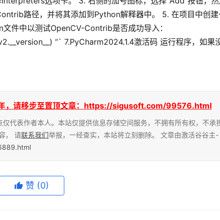
terpreters选项卡。 3. 右侧的加号图标，选择“Add”按钮，
-Contrib路径，并将其添加到Python解释器中。 5. 在项目中创
n文件中以测试OpenCV-Contrib是否成功导入： 
t(cv2.__version__) “` 7.PyCharm2024.1.4激活码 运行程序，如
至置顶文章：https://sigusoft.com/99576.html
点仅代表作者本人。本站仅提供信息存储空间服务，不拥有所有权，不承
容， 请
联系我们
举报，一经查实，本站将立刻删除。 文章由激活谷谷主-
66889.html
赞
(0)