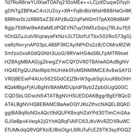
7d7RoR6rwYUIXseTOAFq210oMEe++LCjzKDuqwDfsyh
gDNTgZBPAaC4vUU2oy+XR+Fq8nBixWIsH668HeOnRK
6RRhsr0rJzRB95aZ3EAPzBuQ2qPaNGm17pAX0Rd6MP
Rgjp75IWwI9eA6aMEdPQEVN7uyOtM5zSsjoj79Lbu1fjS
hOnQZuJcsV8tqnayeFkNzv2LTOlofU/Tbx502Ro073gGj
oeRzNvrynAP03pL486P3KCAyiNPhDs2z8/COMrxRlZW
5mfzo0xsK0dQGNH3UoG/9RVwHG4eS8LFpMTR9oet
HZBAgMBAAGjgZkwgZYwCQYDVR0TBAIwADAdBgNV
HQ4EFgQUJNoRIpb1hUHAk0foMSNM9MCEAv8wSAYD
VR0jBEEwP4AUo562SGdCEjZBvW3gubSgUouX8bOhH
KQaMBgxFjAUBgNVBAMMDUpldFByb2ZpbGUgQ0GC
CQDSbLGDsoN54TATBgNVHSUEDDAKBggrBgEFBQcD
ATALBgNVHQ8EBAMCBaAwDQYJKoZIhvcNAQELBQAD
ggIBABqRoNGxAQct9dQUFK8xqhiZaYPd30TlmCmSAa
GJ0eBpvkVeqA2jGYhAQRqFiAlFC63JKvWvRZO1iRuWC
EfUMkdqQ9VQPXziE/BlsOIgrL6RlJfuFcEZ8TK3syIfIGQZ