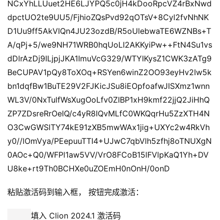
NCxYhLLUuet2HE6LJYPQ5c0jH4kDooRpcVZ4rBxNwd
dpctUO2te9UU5/FjhioZQsPvd92qOTsV+8Cyl2fvNhNK
D1Uu9ff5AkVIQn4JU23ozdB/R5oUlebwaTE6WZNBs+T
A/qPj+5/we9NH71WRB0hqUoLI2AKKyiPw++FtN4Su1vs
dDlrAzDj9ILjpjJKA1ImuVcG329/WTYIKysZ1CWK3zATg9
BeCUPAV1pQy8ToXOq+RSYen6winZ2OO93eyHv2Iw5k
bn1dqfBw1BuTE29V2FJKicJSu8iEOpfoafwJISXmz1wnn
WL3V/0NxTulfWsXugOoLfv0ZIBP1xH9kmf22jjQ2JiHhQ
ZP7ZDsreRrOeIQ/c4yR8IQvMLfC0WKQqrHu5ZzXTH4N
O3CwGWSlTY74kE91zXB5mwWAx1jig+UXYc2w4RkVh
y0//lOmVya/PEepuuTTI4+UJwC7qbVlh5zfhj8oTNUXgN
0AOc+Q0/WFPl1aw5VV/VrO8FCoB15lFVlpKaQ1Yh+DV
U8ke+rt9Th0BCHXe0uZOEmH0nOnH/0onD
粘贴激活码到输入框， 按钮完成激活：
填入 Clion 2024.1 激活码