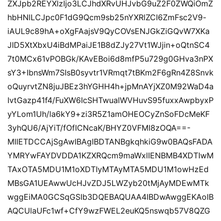
ZXJpb2REYXlzIjo3LCJhdXRvUHJvbG9uZ2F0ZWQiOmZ
hbHNlLCJpc0F1dG9Qcm9sb25nYXRlZCI6ZmFsc2V9-
iAUL9c89hA+oXgFAajsV9QyCOVsENJGkZiGQvW7XKa
JID5XtXbxU4iBdMPaiJE1B8dZJy27Vt1WJjin+oQtnSC4
7t0MCx61vPOBGk/KAvEBoi6d8mfP5u729g0GHva3nPX
sY3+IbnsWm7SIsB0syvtr1VRmqt7tBKm2F6gRn4Z8Snvk
oQuyrvtZN8juJBEz3hYGHH4h+jpMnAYjXZ0M92WaD4a
IvtGazp41f4/FuXW6IcSHTwualWVHuvS95fuxxAwpbyxP
yYLom1Uh/la6kY9+zi3R5Z1amOHEOCyZnSoFDcMeKF
3yhQU6/AjYiT/fOfICNcaK/BHYZ0VFMI8zOQA==-
MIIETDCCAjSgAwIBAgIBDTANBgkqhkiG9w0BAQsFADA
YMRYwFAYDVDDA1KZXRQcm9maWxlIENBMB4XDTIwM
TAxOTA5MDU1M1oXDTIyMTAyMTA5MDU1M1owHzEd
MBsGA1UEAwwUcHJvZDJ5LWZyb20tMjAyMDEwMTk
wggEiMA0GCSqGSIb3DQEBAQUAA4IBDwAwggEKAoIB
AQCUlaUFc1wf+CfY9wzFWEL2euKQ5nswqb57V8QZG