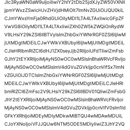
Jlc3RyaWN0aW9uIjoiIiwiY2hlY2tDb25jdXJyZW50VXNlI
jpmYWxzZSwicHJvZHVjdHMiOlt7ImNvZGUiOiJQU0kiL
CJmYWxsYmFja0RhdGUiOiIyMDI1LTA4LTAxIiwicGFpZF
VwVG8iOiIyMDI1LTA4LTAxIiwiZXh0ZW5kZWQiOnRydW
V9LHsiY29kZSI6IlBTVyIsImZhbGxiYWNrRGF0ZSI6IjIwM
jUtMDgtMDEiLCJwYWlkVXBUbyI6IjIwMjUtMDgtMDEiL
CJleHRlbmRlZCI6dHJ1ZX0seyJjb2RlIjoiUFdTIiwiZmFsb
GJhY2tEYXRlIjoiMjAyNS0wOC0wMSIsInBhaWRVcFRvIjo
iMjAyNS0wOC0wMSIsImV4dGVuZGVkIjp0cnVlfSx7ImN
vZGUiOiJDTCIsImZhbGxiYWNrRGF0ZSI6IjIwMjUtMDgt
MDEiLCJwYWlkVXBUbyI6IjIwMjUtMDgtMDEiLCJleHRl
bmRlZCI6ZmFsc2V9LHsiY29kZSI6IlBDV01QIiwiZmFsbG
JhY2tEYXRlIjoiMjAyNS0wOC0wMSIsInBhaWRVcFRvIjoi
MjAyNS0wOC0wMSIsImV4dGVuZGVkIjp0cnVlfV0sIm1ld
GFkYXRhIjoiMDEyMDIyMDkwMlBTQU4wMDAwMDUiL
CJoYXNoIjoiVFJJQUw6NTM5ODE5MDIyIiwiZ3JhY2VQ