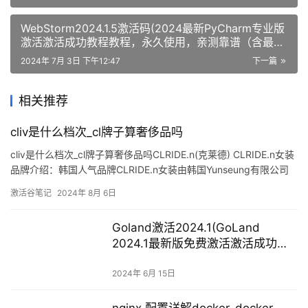
WebStorm2024.1.5激活码(2024最新PyCharm专业版
激活激活成功教程教程，永久使用，亲测靠谱（含最新
PyCharm激活码）)
2024年 7月 3日 下午12:47
下一篇
相关推荐
cliv是什么档次_cl牌子算奢侈品吗
cliv是什么档次_cl牌子算奢侈品吗CLRIDE.n(克莱德) CLRIDE.n女装
品牌介绍：韩国人气品牌CLRIDE.n女装由韩国Yunseung有限公司
与1997年8月创立，相比同业，Clride别具一格的作风令其业务发展
激活谷笔记
2024年 8月 6日
一日千里；时至今日， CLRIDE.n女装时装被誉为
Goland激活2024.1(GoLand
2024.1最新版免费激活激活成功教
程安装教程（附激活工具+激活
码）-持续更新永久维护)
2024年 6月 15日