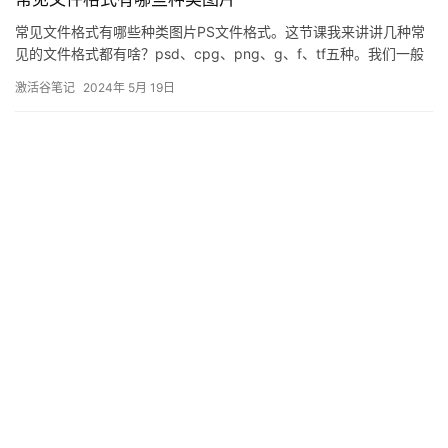
常见文件格式有哪些种类图片PS文件格式。这节课我来讲讲几种常
见的文件格式都有啥？psd、cpg、png、g、f、tf五种。我们一般
使用photoshop的流程分三步。·第一步：新建或者打开工程。·第二
激活谷笔记
2024年 5月 19日
步：开始制作和修改。·第三步：